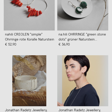
nahili CREOLEN "simple"
na.hili OHRRINGE "green stone
Ohrringe rote Koralle Naturstein
dots" grüner Naturstein
€ 52,90
*komplett 925 Silber*
€ 36,90
Halbedelstein
Jonathan Radetz Jewellery,
Jonathan Radetz Jewellery,