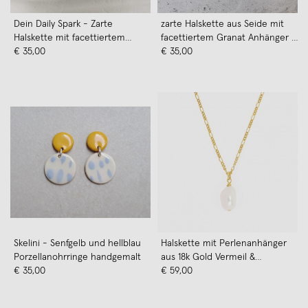
Dein Daily Spark - Zarte
zarte Halskette aus Seide mit
Halskette mit facettiertem
facettiertem Granat Anhänger -
Rubin-Anhänger und Verschluss
€ 35,00
KIZZU Schmuck
€ 35,00
in Gold Filled - KIZZU Schmuck
Skelini - Senfgelb und hellblau
Halskette mit Perlenanhänger
Porzellanohrringe handgemalt
aus 18k Gold Vermeil &
€ 35,00
Süßwasserperle | Paeoni Colors
€ 59,00