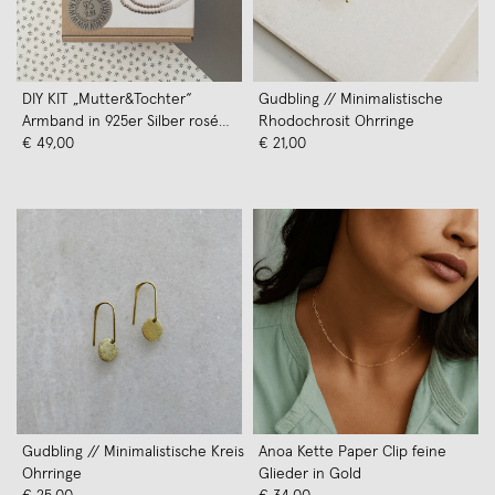
DIY KIT „Mutter&Tochter“
Gudbling // Minimalistische
Armband in 925er Silber rosé
Rhodochrosit Ohrringe
vergoldet – Weiskönig Jewelry
€ 49,00
€ 21,00
Gudbling // Minimalistische Kreis
Anoa Kette Paper Clip feine
Ohrringe
Glieder in Gold