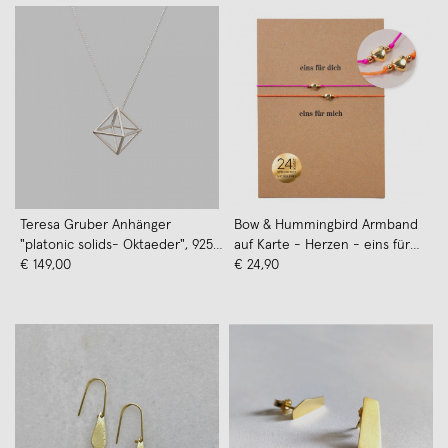
Teresa Gruber Anhänger
Bow & Hummingbird Armband
"platonic solids- Oktaeder", 925
auf Karte - Herzen - eins für
Silber
€ 149,00
dich, eins für mich
€ 24,90