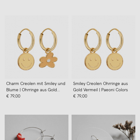
Holz mit Lederband, gelb
Filled - KIZZU Schmuck
Charm Creolen mit Smiley und
Smiley Creolen Ohrringe aus
Blume | Ohrringe aus Gold
Gold Vermeil | Paeoni Colors
Vermeil | Paeoni Colors
€ 79,00
€ 79,00