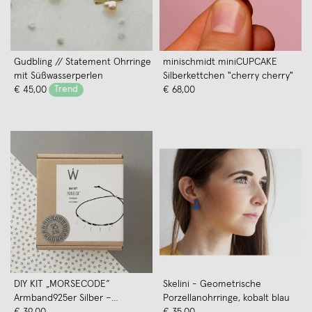
Gudbling // Statement Ohrringe
minischmidt miniCUPCAKE
mit Süßwasserperlen
Silberkettchen "cherry cherry"
€ 45,00
Trend
€ 68,00
DIY KIT „MORSECODE“
Skelini - Geometrische
Armband925er Silber –
Porzellanohrringe, kobalt blau
Weiskönig Jewelry
€ 39,00
€ 35,00