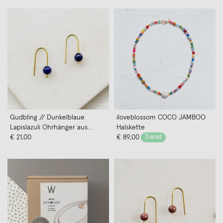
Gudbling // Dunkelblaue
iloveblossom COCO JAMBOO
Lapislazuli Ohrhänger aus
Halskette
Messing
€ 21,00
€ 89,00
Trend