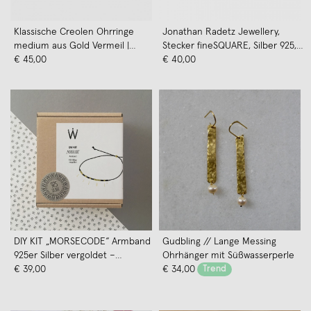
Klassische Creolen Ohrringe
Jonathan Radetz Jewellery,
medium aus Gold Vermeil |
Stecker fineSQUARE, Silber 925,
Paeoni Colors
€ 45,00
Handmade in Germany
€ 40,00
DIY KIT „MORSECODE“ Armband
Gudbling // Lange Messing
925er Silber vergoldet –
Ohrhänger mit Süßwasserperle
Weiskönig Jewelry
€ 39,00
€ 34,00
Trend