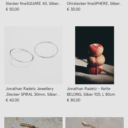
Stecker fineSQUARE 40, Silber
Ohrstecker fineSPHERE, Silber
925, Handmade in Germany
€ 50,00
925, Handmade in Germany
€ 30,00
Jonathan Radetz Jewellery
Jonathan Radetz - Kette
,Stecker SPIRAL 30mm, Silber
BELONG, Silber 925, L 80cm
925
€ 60,00
€ 80,00