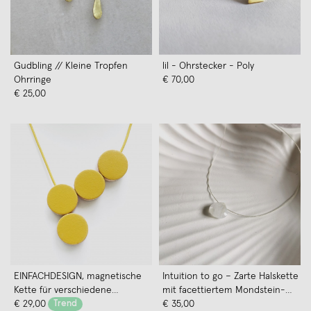
Gudbling // Kleine Tropfen
lil - Ohrstecker - Poly
Ohrringe
€ 70,00
€ 25,00
EINFACHDESIGN, magnetische
Intuition to go – Zarte Halskette
Kette für verschiedene
mit facettiertem Mondstein-
Kettenformationen, Leder auf
€ 29,00
Trend
Anhänger und Verschluss in Gold
€ 35,00