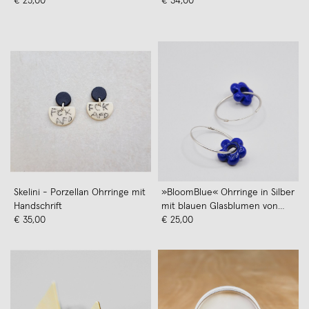
€ 25,00
€ 34,00
Skelini - Porzellan Ohrringe mit
»BloomBlue« Ohrringe in Silber
Handschrift
mit blauen Glasblumen von
€ 35,00
pinapina
€ 25,00