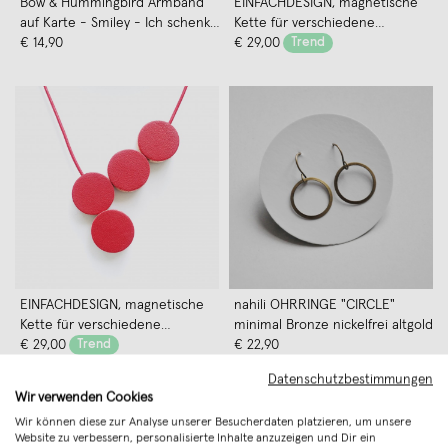
Bow & Hummingbird Armband
EINFACHDESIGN, magnetische
auf Karte - Smiley - Ich schenke
Kette für verschiedene
dir ein Lächeln
€ 14,90
Kettenformationen, Leder auf
€ 29,00
Trend
Holz mit Lederband, blau
EINFACHDESIGN, magnetische
nahili OHRRINGE "CIRCLE"
Kette für verschiedene
minimal Bronze nickelfrei altgold
Kettenformationen, Leder auf
€ 29,00
Trend
€ 22,90
Holz mit Lederband, rot
Datenschutzbestimmungen
Wir verwenden Cookies
Wir können diese zur Analyse unserer Besucherdaten platzieren, um unsere
Website zu verbessern, personalisierte Inhalte anzuzeigen und Dir ein