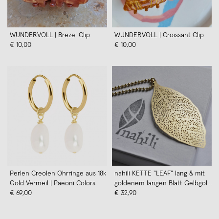
WUNDERVOLL | Brezel Clip
WUNDERVOLL | Croissant Clip
€ 10,00
€ 10,00
Perlen Creolen Ohrringe aus 18k
nahili KETTE "LEAF" lang & mit
Gold Vermeil | Paeoni Colors
goldenem langen Blatt Gelbgold
€ 69,00
14K Kügelchenkette
€ 32,90