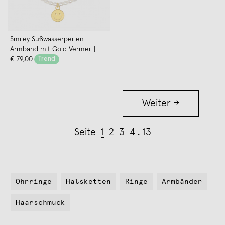
Smiley Süßwasserperlen
Armband mit Gold Vermeil |
Paeoni Colors
€ 79,00
Trend
Weiter →
Seite
1
2
3
4
13
Ohrringe
Halsketten
Ringe
Armbänder
Haarschmuck