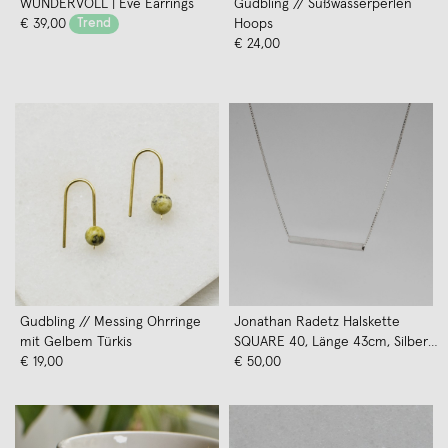
WUNDERVOLL | Eve Earrings
Gudbling // Süßwasserperlen
€ 39,00
Trend
Hoops
€ 24,00
Gudbling // Messing Ohrringe
Jonathan Radetz Halskette
mit Gelbem Türkis
SQUARE 40, Länge 43cm, Silber
€ 19,00
925
€ 50,00