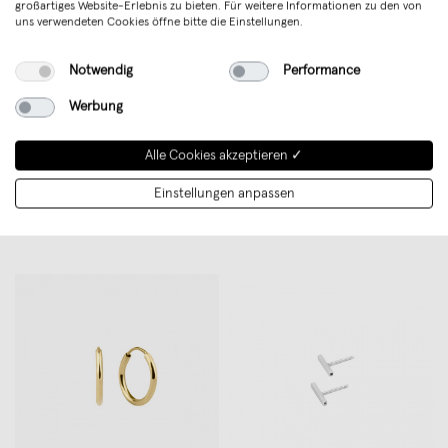
großartiges Website-Erlebnis zu bieten. Für weitere Informationen zu den von
uns verwendeten Cookies öffne bitte die Einstellungen.
Notwendig
Performance
Werbung
Alle Cookies akzeptieren ✓
‘Marbleous Yoga’ clean Armband
EINFACHDESIGN, magnetische
Einstellungen anpassen
von Weiskönig Jewelry
Kette für verschiedene
€ 30,00
Kettenformationen, Leder auf
€ 29,00
Holz mit Lederband, grün