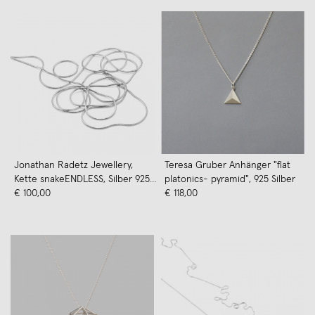
Jonathan Radetz Jewellery,
Teresa Gruber Anhänger "flat
Kette snakeENDLESS, Silber 925,
platonics- pyramid", 925 Silber
Sterlingsilber, Länge 120 cm,
€ 100,00
€ 118,00
nahtlos, Handmade in Germany