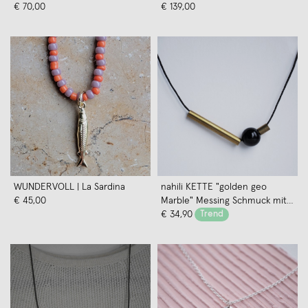
Sterlingsilber, Länge 120 cm,
€ 70,00
Silber
€ 139,00
nahtlos, Handmade in Germany
WUNDERVOLL | La Sardina
nahili KETTE "golden geo
€ 45,00
Marble" Messing Schmuck mit
Naturstein Marmor oder Howlith
€ 34,90
Trend