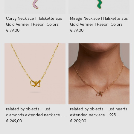
Curvy Necklace | Halskette aus
Mirage Necklace | Halskette aus
Gold Vermeil | Paeoni Colors
Gold Vermeil | Paeoni Colors
€ 79,00
€ 79,00
related by objects - just
related by objects - just hearts
diamonds extended necklace -
extended necklace - 925
925 Sterlingsilber 18k
€ 249,00
Sterlingsilber weiß rhodiniert
€ 209,00
goldplattiert