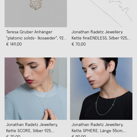
Teresa Gruber Anhänger
Jonathan Radetz Jewellery
"platonic solids- Ikosaeder", 925
Kette fineENDLESS, Silber 925,
Silber
€ 149,00
Sterlingsilber, nahtlos,
€ 70,00
Handmade in Germany
Jonathan Radetz Jewellery,
Jonathan Radetz Jewellery,
Kette SCORE, Silber 925,
Kette SPHERE, Länge 55cm,
Sterlingsilber, Handmade in
€ 70,00
Silber 925
€ 90,00