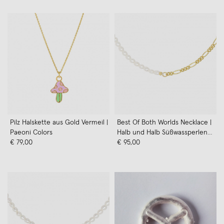
Schmuck
Pilz Halskette aus Gold Vermeil |
Best Of Both Worlds Necklace |
Paeoni Colors
Halb und Halb Süßwassperlen
€ 79,00
Halskette mit Gold Vermeil |
€ 95,00
Paeoni Colors