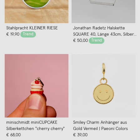
Stahlpracht KLEINER RIESE
Jonathan Radetz Halskette
€ 19,90
Trend
SQUARE 40, Länge 43cm, Silber
925
€ 50,00
Trend
minischmidt miniCUPCAKE
Smiley Charm Anhänger aus
Silberkettchen "cherry cherry"
Gold Vermeil | Paeoni Colors
€ 68,00
€ 39,00