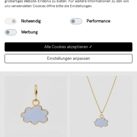
großartiges Website-Erlebnis zu bieten. Für weitere Informationen zu den von
uns verwendeten Cookies öffne bitte die Einstellungen.
Notwendig
Performance
Werbung
Herzkette aus 18k Gold Vermeil |
Wolken Süßwasserperlen-
Alle Cookies akzeptieren ✓
Paeoni Colors
Armband aus Gold Vermeil |
€ 65,00
Paeoni Colors
€ 79,00
Einstellungen anpassen