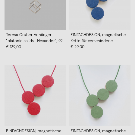
Teresa Gruber Anhänger
EINFACHDESIGN, magnetische
"platonic solids- Hexaeder", 925
Kette für verschiedene
Silber
€ 139,00
Kettenformationen, Leder auf
€ 29,00
Holz mit Lederband, blau
EINFACHDESIGN, magnetische
EINFACHDESIGN, magnetische