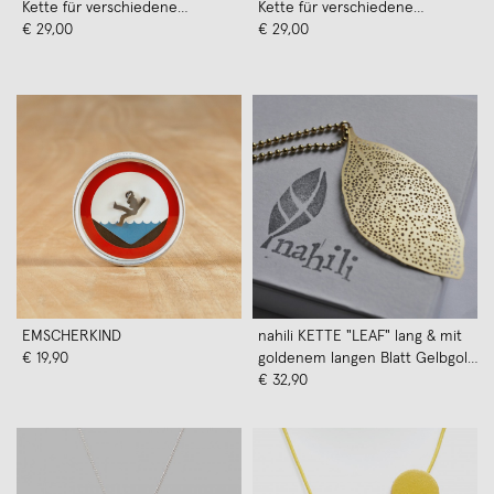
Kette für verschiedene
Kette für verschiedene
Kettenformationen, Leder auf
€ 29,00
Kettenformationen, Leder auf
€ 29,00
Holz mit Lederband, rot
Holz mit Lederband, grün
EMSCHERKIND
nahili KETTE "LEAF" lang & mit
€ 19,90
goldenem langen Blatt Gelbgold
14K Kügelchenkette
€ 32,90