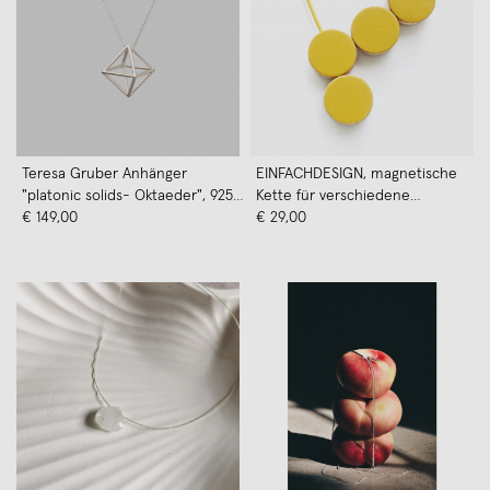
Teresa Gruber Anhänger
EINFACHDESIGN, magnetische
"platonic solids- Oktaeder", 925
Kette für verschiedene
Silber
€ 149,00
Kettenformationen, Leder auf
€ 29,00
Holz mit Lederband, gelb