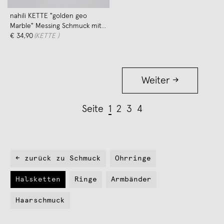
nahili KETTE "golden geo
Marble" Messing Schmuck mit
Naturstein Marmor oder Howlith
€ 34,90
(KETTE )
Weiter →
Seite
1
2
3
4
← zurück zu Schmuck
Ohrringe
Halsketten
Ringe
Armbänder
Haarschmuck