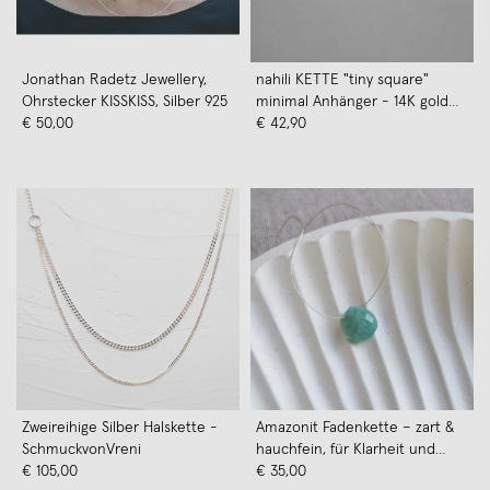
Jonathan Radetz Jewellery,
nahili KETTE "tiny square"
Ohrstecker KISSKISS, Silber 925
minimal Anhänger - 14K gold
€ 50,00
plattiert
€ 42,90
Zweireihige Silber Halskette -
Amazonit Fadenkette – zart &
SchmuckvonVreni
hauchfein, für Klarheit und
€ 105,00
Stärke, handgemacht - KIZZU
€ 35,00