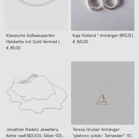
Klassische Süßwassperlen
Kaja Holland ° Anhänger BREZEL
Halskette mit Gold Vermeil |
€ 165,00
Paeoni Colors
€ 85,00
Jonathan Radetz Jewellery,
Teresa Gruber Anhänger
Kette rawENDLESS, Silber 925,
"platonic solids- Tetraeder", 925