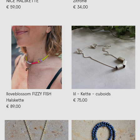
NICE HALSKETTE
Zitrone
€ 59,00
€ 34,00
Iloveblossom FIZZY FISH
lil - Kette - cuboids
Halskette
€ 75,00
€ 89,00