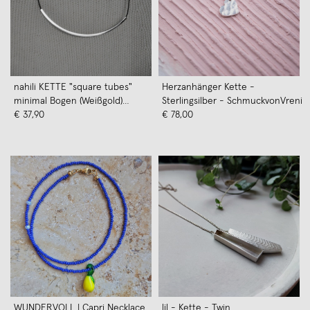
nahili KETTE "square tubes"
Herzanhänger Kette -
minimal Bogen (Weißgold)
Sterlingsilber - SchmuckvonVreni
Schmuck
€ 37,90
€ 78,00
WUNDERVOLL | Capri Necklace
lil - Kette - Twin