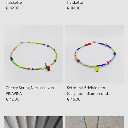
Halskette
Halskette
€ 119,00
€ 119,00
Cherry Spring Necklace von
Kette mit Edelsteinen,
PINAPINA
Glaspilzen, Blumen und
€ 42,00
Glasbanane von PINAPINA
€ 46,00