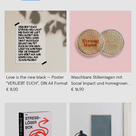
Love is the new black — Poster
Waschbare Stilleinlagen mit
"VERLIEBT EUCH", DIN A4 Format
Social Impact und homegrown
€ 8,00
Design von moodie x Strong
€ 16,90
Mama