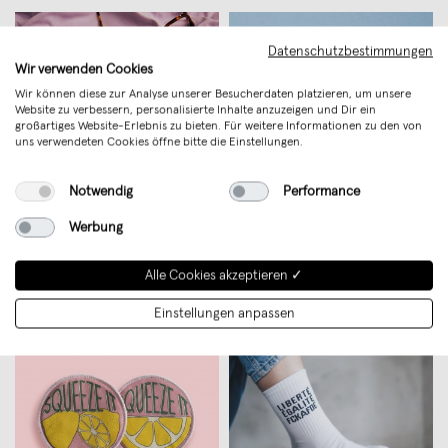
Datenschutzbestimmungen
Wir verwenden Cookies
Wir können diese zur Analyse unserer Besucherdaten platzieren, um unsere
Website zu verbessern, personalisierte Inhalte anzuzeigen und Dir ein
großartiges Website-Erlebnis zu bieten. Für weitere Informationen zu den von
uns verwendeten Cookies öffne bitte die Einstellungen.
Notwendig
Performance
Werbung
mehr wir. 90 Fragen über
Familie (Hotel Matze x beherzt.)
Schwangerschaft, Geburt und
€ 18,99
das Elternwerden. Von beherzt.
€ 24,99
Alle Cookies akzeptieren ✓
Einstellungen anpassen