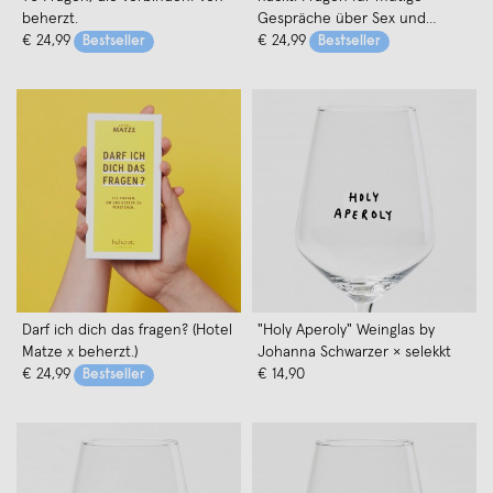
beherzt.
Gespräche über Sex und
€ 24,99
Intimität. Von beherzt.
€ 24,99
Bestseller
Bestseller
Darf ich dich das fragen? (Hotel
"Holy Aperoly" Weinglas by
Matze x beherzt.)
Johanna Schwarzer × selekkt
€ 24,99
€ 14,90
Bestseller