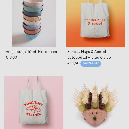
moij design Tütei-Eierbecher
Snacks, Hugs & Aperol
€ 8,00
Jutebeutel – studio ciao
€ 12,90
Bestseller