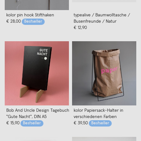
kolor pin hook Stifthaken
typealive / Baumwolltasche /
€ 28,00
Busenfreunde / Natur
Bestseller
€ 12,90
Bob And Uncle Design Tagebuch
kolor Papiersack-Halter in
"Gute Nacht", DIN A5
verschiedenen Farben
€ 15,90
€ 39,50
Bestseller
Bestseller