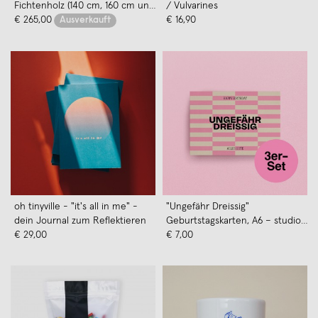
Fichtenholz (140 cm, 160 cm und
/ Vulvarines
180 cm)
€ 265,00
€ 16,90
Ausverkauft
oh tinyville - "it's all in me" -
"Ungefähr Dreissig"
dein Journal zum Reflektieren
Geburtstagskarten, A6 – studio
€ 29,00
ciao, 3er-Set
€ 7,00