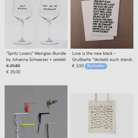
"Spritz Lovers" Weinglas-Bundle
Love is the new black –
by Johanna Schwarzer × selekkt
Grußkarte "Verliebt euch ständig
€ 29,80
neu"
€ 3,50
Bestseller
€ 25,00