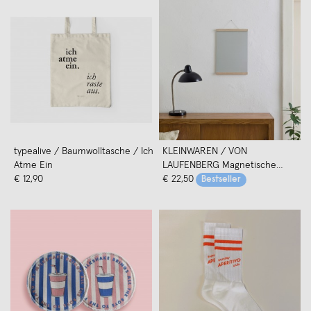
typealive / Baumwolltasche / Ich
KLEINWAREN / VON
Atme Ein
LAUFENBERG Magnetische
€ 12,90
Posterleiste / Bilderleiste Eiche
€ 22,50
Bestseller
A3