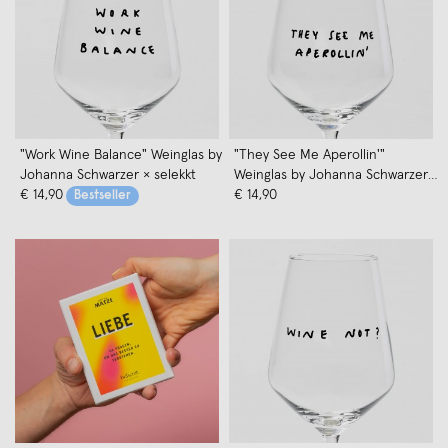
"Work Wine Balance" Weinglas by
"They See Me Aperollin'"
Johanna Schwarzer × selekkt
Weinglas by Johanna Schwarzer
€ 14,90
× selekkt
€ 14,90
Bestseller