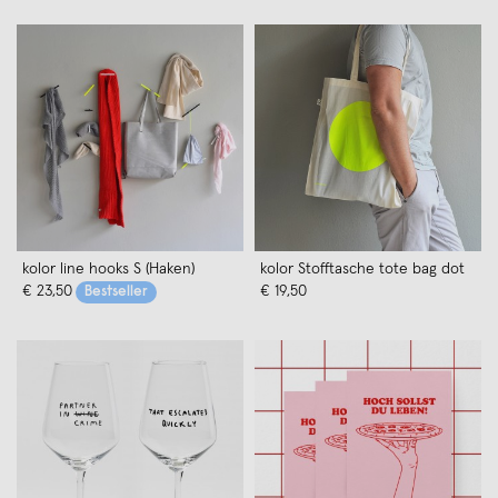
kolor line hooks S (Haken)
kolor Stofftasche tote bag dot
€ 23,50
€ 19,50
Bestseller