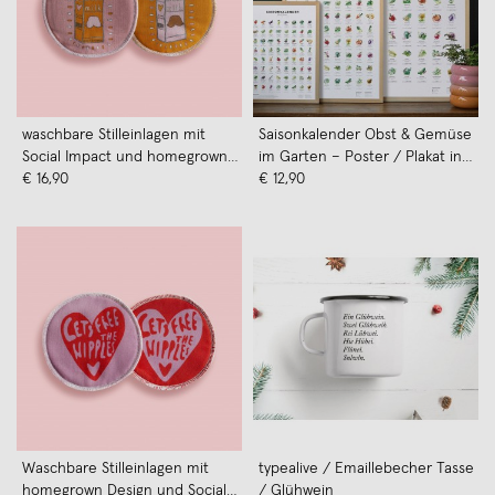
waschbare Stilleinlagen mit
Saisonkalender Obst & Gemüse
Social Impact und homegrown
im Garten – Poster / Plakat in
Design von moodie x Breastmilk
€ 16,90
Farbe (ohne Rahmen)
€ 12,90
Waschbare Stilleinlagen mit
typealive / Emaillebecher Tasse
homegrown Design und Social
/ Glühwein