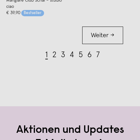
Mangiare Club Schal – studio
ciao
€ 39,90
Bestseller
Weiter →
1
2
3
4
5
6
7
Aktionen und Updates