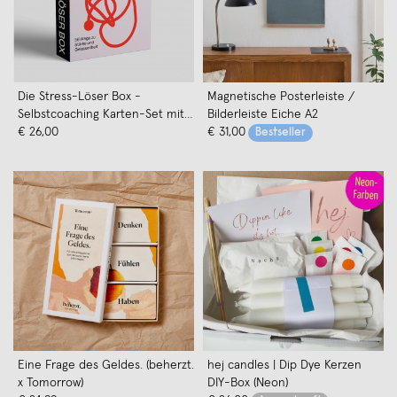
Die Stress-Löser Box -
Magnetische Posterleiste /
Selbstcoaching Karten-Set mit
Bilderleiste Eiche A2
60 Karten
€ 26,00
€ 31,00
Bestseller
Eine Frage des Geldes. (beherzt.
hej candles | Dip Dye Kerzen
x Tomorrow)
DIY-Box (Neon)