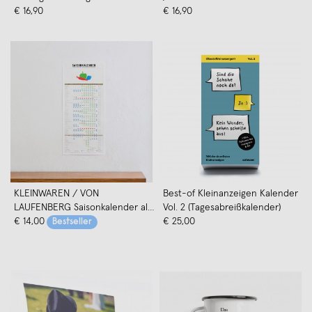
Impact von moodie x Free the
€ 16,90
€ 16,90
Nipple
KLEINWAREN / VON
Best-of Kleinanzeigen Kalender
LAUFENBERG Saisonkalender als
Vol. 2 (Tagesabreißkalender)
Einkaufshilfe
€ 14,00
€ 25,00
Bestseller