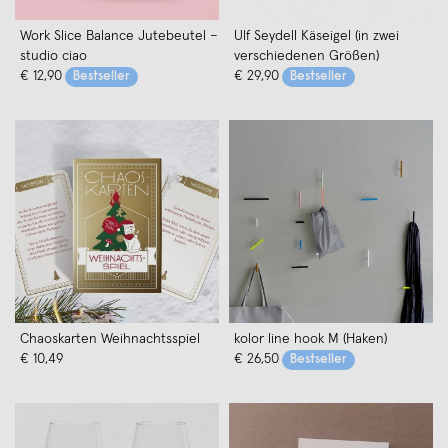
Work Slice Balance Jutebeutel –
Ulf Seydell Käseigel (in zwei
studio ciao
verschiedenen Größen)
€ 12,90
€ 29,90
Bestseller
Bestseller
Chaoskarten Weihnachtsspiel
kolor line hook M (Haken)
€ 10,49
€ 26,50
Bestseller