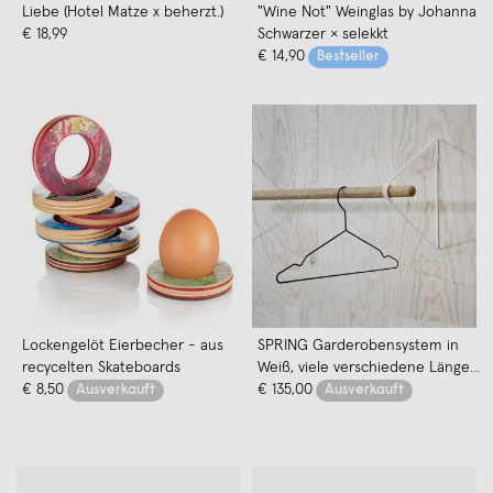
Liebe (Hotel Matze x beherzt.)
"Wine Not" Weinglas by Johanna
€ 18,99
Schwarzer × selekkt
€ 14,90
Bestseller
Lockengelöt Eierbecher - aus
SPRING Garderobensystem in
recycelten Skateboards
Weiß, viele verschiedene Längen
€ 8,50
| Result Objects
€ 135,00
Ausverkauft
Ausverkauft