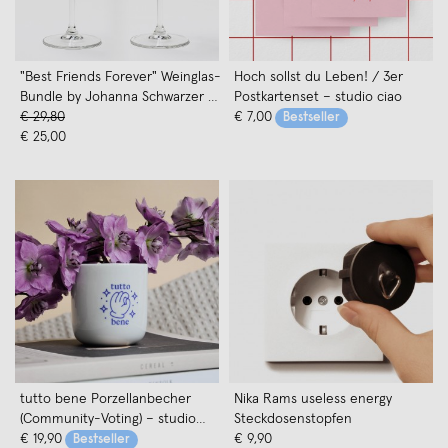
"Best Friends Forever" Weinglas-
Hoch sollst du Leben! / 3er
Bundle by Johanna Schwarzer ×
Postkartenset – studio ciao
selekkt
€ 29,80
€ 7,00
Bestseller
€ 25,00
tutto bene Porzellanbecher
Nika Rams useless energy
(Community-Voting) – studio
Steckdosenstopfen
ciao
€ 19,90
€ 9,90
Bestseller