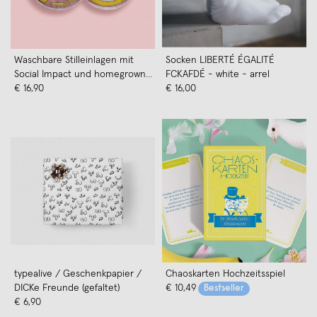
Waschbare Stilleinlagen mit
Socken LIBERTÉ ÉGALITÉ
Social Impact und homegrown
FCKAFDÉ - white - arrel
Design von moodie x Squeeze it
€ 16,90
€ 16,00
typealive / Geschenkpapier /
Chaoskarten Hochzeitsspiel
DICKe Freunde (gefaltet)
€ 10,49
Bestseller
€ 6,90