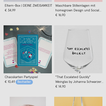
Eltern-Box | DEINE ZWEISAMKEIT
Waschbare Stilleinlagen mit
€ 34,99
homegrown Design und Social
Impact von moodie x Stilli Vanilli
€ 16,90
Chaoskarten Partyspiel
"That Escalated Quickly"
€ 10,49
Weinglas by Johanna Schwarzer
Bestseller
× selekkt
€ 14,90