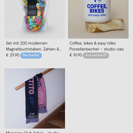
Set mit 200 modernen
Coffee, bikes & easy rides
Magnetbuchstaben, Zahlen &
Porzellanbecher – studio ciao
Sonderzeichen. EIN HORN | TYPE
€ 29,90
€ 19,90
Bestseller
Ausverkauft
OH