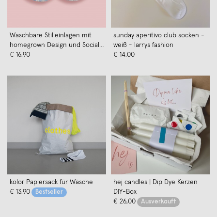
Waschbare Stilleinlagen mit
sunday aperitivo club socken -
homegrown Design und Social
weiß - larrys fashion
Impact von moodie x Milkshake
€ 16,90
€ 14,00
kolor Papiersack für Wäsche
hej candles | Dip Dye Kerzen
€ 13,90
DIY-Box
Bestseller
€ 26,00
Ausverkauft