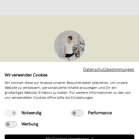
Datenschutzbestimmungen
nahili
,
Dresden
Wir verwenden Cookies
verkauft seit April 2013
Wir können diese zur Analyse unserer Besucherdaten platzieren, um unsere
Website zu verbessern, personalisierte Inhalte anzuzeigen und Dir ein
studio na.hili - das Label aus
großartiges Website-Erlebnis zu bieten. Für weitere Informationen zu den von
uns verwendeten Cookies öffne bitte die Einstellungen.
Berlin/Dresden bietet grafische und
photografische Poster, Postkarten,
Notwendig
Performance
Schmuck & Dinge, die das Leben noch
Werbung
schöner machen. Handmade in Germany!