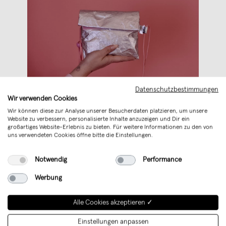
Datenschutzbestimmungen
Wir verwenden Cookies
Wir können diese zur Analyse unserer Besucherdaten platzieren, um unsere
Website zu verbessern, personalisierte Inhalte anzuzeigen und Dir ein
großartiges Website-Erlebnis zu bieten. Für weitere Informationen zu den von
uns verwendeten Cookies öffne bitte die Einstellungen.
Mini-Bags →
Notwendig
Performance
Beim Ausgehen nur noch die Essentials
Werbung
dabei haben: Wir lieben Mini-Bags im
Urlaub!
Alle Cookies akzeptieren ✓
Einstellungen anpassen