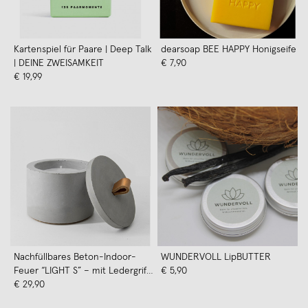
Kartenspiel für Paare | Deep Talk
dearsoap BEE HAPPY Honigseife
| DEINE ZWEISAMKEIT
€ 7,90
€ 19,99
Nachfüllbares Beton-Indoor-
WUNDERVOLL LipBUTTER
Feuer “LIGHT S” – mit Ledergriff
€ 5,90
Farbe Cognac - Ideal
€ 29,90
Wachsreste verbrauchen