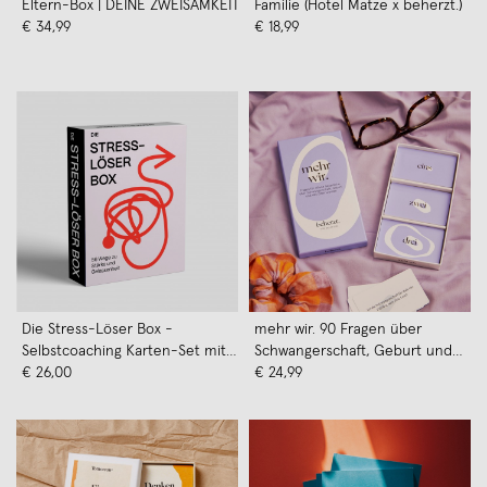
Eltern-Box | DEINE ZWEISAMKEIT
Familie (Hotel Matze x beherzt.)
€ 34,99
€ 18,99
Die Stress-Löser Box -
mehr wir. 90 Fragen über
Selbstcoaching Karten-Set mit
Schwangerschaft, Geburt und
60 Karten
€ 26,00
das Elternwerden. Von beherzt.
€ 24,99