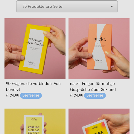
90 Fragen, die verbinden. Von
nackt. Fragen für mutige
beherzt.
Gespräche über Sex und
€ 24,99
Bestseller
Intimität. Von beherzt.
€ 24,99
Bestseller