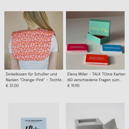
Dinkelkissen für Schulter und
Elena Miller - TALK TOme Karten
Nacken "Orange-Pink" – Tochter
(60 verschiedene Fragen zum
von Walter
€ 37,00
Themen Selbstreflexion,
€ 19,90
persönliche Entwicklung und
mehr)