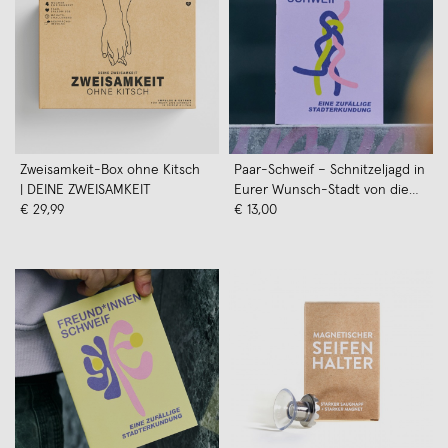
Zweisamkeit-Box ohne Kitsch
Paar-Schweif – Schnitzeljagd in
| DEINE ZWEISAMKEIT
Eurer Wunsch-Stadt von die
€ 29,99
Schweiferei
€ 13,00