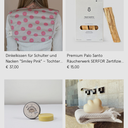
Dinkelkissen für Schulter und
Premium Palo Santo
Nacken "Smiley Pink" – Tochter
Räucherwerk SERFOR Zertifiziert
von Walter
€ 37,00
Nachhaltiger Anbau -
€ 15,00
noneedformore