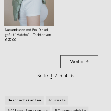
Nackenkissen mit Bio-Dinkel
gefüllt "Matcha" – Tochter von
Walter
€ 37,00
Weiter →
Seite
1
2
3
4
5
Gesprächskarten
Journals
Affirmationskarten
Pflegeprodukte