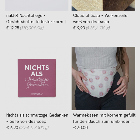
nakt® Nachtpflege •
Cloud of Soap - Wolkenseife
Gesichtsbutter in fester Form |
weiß von dearsoap
Parfümfrei
€ 12,95
(370,00€/kg)
€ 9,90
(8,25 / 100 g)
Nichts als schmutzige Gedanken
Wärmekissen mit Körnern gefüllt
- Seife von dearsoap
für den Bauch zum umbinden
€ 6,90
(12,54 € / 100 g)
"Smiley Pink" – Tochter von
€ 30,00
Walter