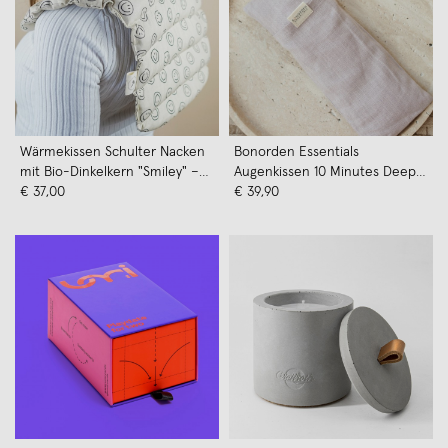
Wärmekissen Schulter Nacken
Bonorden Essentials
mit Bio-Dinkelkern "Smiley" –
Augenkissen 10 Minutes Deep
Tochter von Walter
€ 37,00
Relax (Farbe: rosé)
€ 39,90