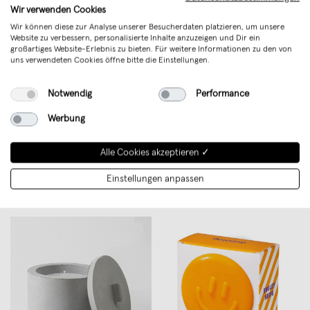
Wir verwenden Cookies
Wir können diese zur Analyse unserer Besucherdaten platzieren, um unsere
Website zu verbessern, personalisierte Inhalte anzuzeigen und Dir ein
großartiges Website-Erlebnis zu bieten. Für weitere Informationen zu den von
uns verwendeten Cookies öffne bitte die Einstellungen.
Notwendig
Performance
Werbung
GRUBENGOLD Baden wie die
Hochzeits-Box | DEINE
Alle Cookies akzeptieren ✓
Kumpel
ZWEISAMKEIT
€ 7,95
€ 34,99
Einstellungen anpassen