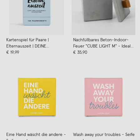
Kartenspiel für Paare |
Nachfüllbares Beton-Indoor-
Elternauszeit | DEINE
Feuer "CUBE LIGHT M" - Ideal
ZWEISAMKEIT
€ 19,99
Wachsreste verbrauchen
€ 35,90
Eine Hand wäscht die andere -
Wash away your troubles - Seife