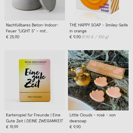
Nachfüllbares Beton-Indoor-
THE HAPPY SOAP - Smiley-Seife
Feuer “LIGHT S” – mit
in orange
Betondeckel - Ideal Wachsreste
€ 25,90
€ 9,90
(9,90 € / 100 g)
verbrauchen
Kartenspiel für Freunde | Eine
Little Clouds - rosé - von
Gute Zeit | DEINE ZWEISAMKEIT
dearsoap
€ 19,99
€ 9,90