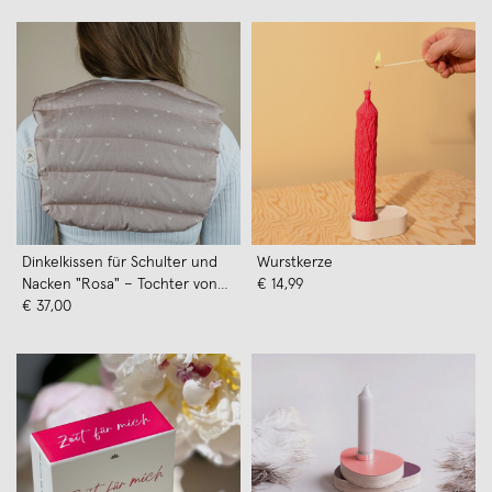
Dinkelkissen für Schulter und
Wurstkerze
Nacken "Rosa" – Tochter von
€ 14,99
Walter
€ 37,00