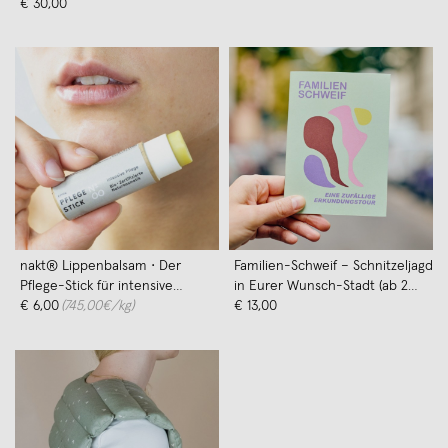
von Walter
€ 30,00
nakt® Lippenbalsam • Der
Familien-Schweif – Schnitzeljagd
Pflege-Stick für intensive
in Eurer Wunsch-Stadt (ab 2
Feuchtigkeitspflege
€ 6,00
(745,00€/kg)
Personen) von die Schweiferei
€ 13,00