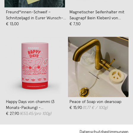
Freund*innen-Schweif –
Magnetischer Seifenhalter mit
Schnitzeljagd in Eurer Wunsch-
Saugnapf (kein Kleben) von
Stadt von die Schweiferei
€ 13,00
dearsoap
€ 7,50
Happy Days von chammi (3
Peace of Soap von dearsoap
Monats-Packung) -
€ 15,90
(11,77 € / 100g)
Nahrungsergänzung
€ 27,90
(€53,45/pro 100g)
Datenschutzbestimmungen