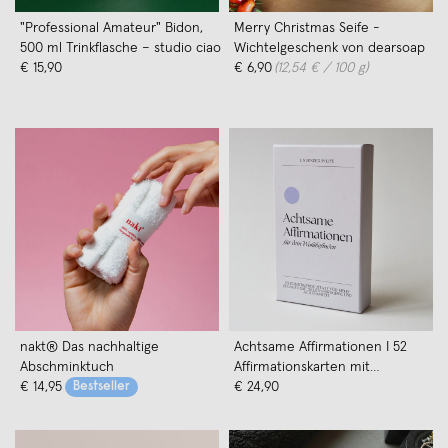
"Professional Amateur" Bidon,
Merry Christmas Seife -
500 ml Trinkflasche – studio ciao
Wichtelgeschenk von dearsoap
€ 15,90
€ 6,90
(12,54 € / 100 g)
nakt® Das nachhaltige
Achtsame Affirmationen I 52
Abschminktuch
Affirmationskarten mit
€ 14,95
Bestseller
Holzständer I Lavender in Life
€ 24,90