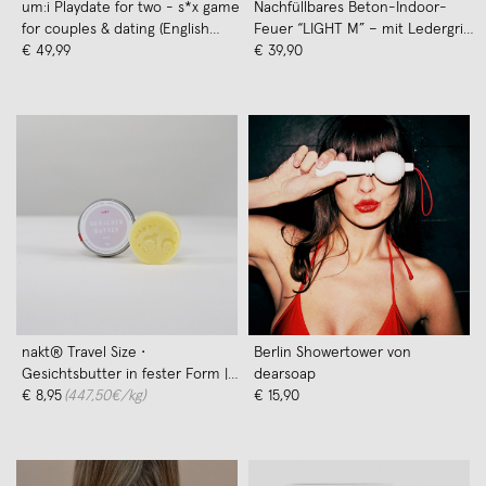
um:i Playdate for two - s*x game
Nachfüllbares Beton-Indoor-
for couples & dating (English
Feuer “LIGHT M” – mit Ledergriff
version)
€ 49,99
Farbe Cognac - Ideal
€ 39,90
Wachsreste verbrauchen
nakt® Travel Size •
Berlin Showertower von
Gesichtsbutter in fester Form |
dearsoap
Mini • Lavendel-Sandelholz-
€ 8,95
(447,50€/kg)
€ 15,90
Bergamotte-Duft