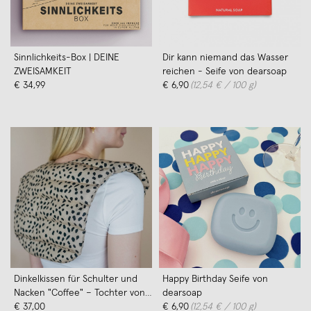
Sinnlichkeits-Box | DEINE
Dir kann niemand das Wasser
ZWEISAMKEIT
reichen - Seife von dearsoap
€ 34,99
€ 6,90
(12,54 € / 100 g)
Dinkelkissen für Schulter und
Happy Birthday Seife von
Nacken "Coffee" – Tochter von
dearsoap
Walter
€ 37,00
€ 6,90
(12,54 € / 100 g)