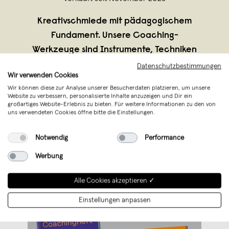
Kreativschmiede mit pädagogischem
Fundament. Unsere Coaching-
Werkzeuge sind Instrumente, Techniken
oder Ressourcen, die Coaches
Datenschutzbestimmungen
Wir verwenden Cookies
verwenden, um den Coaching-Prozess
Wir können diese zur Analyse unserer Besucherdaten platzieren, um unsere
effektiver zu gestalten und ihren Klienten
Website zu verbessern, personalisierte Inhalte anzuzeigen und Dir ein
großartiges Website-Erlebnis zu bieten. Für weitere Informationen zu den von
bei der Zielerreichung und persönl
...
uns verwendeten Cookies öffne bitte die Einstellungen.
Weiterlesen
Notwendig
Performance
Werbung
Alle Cookies akzeptieren ✓
Einstellungen anpassen