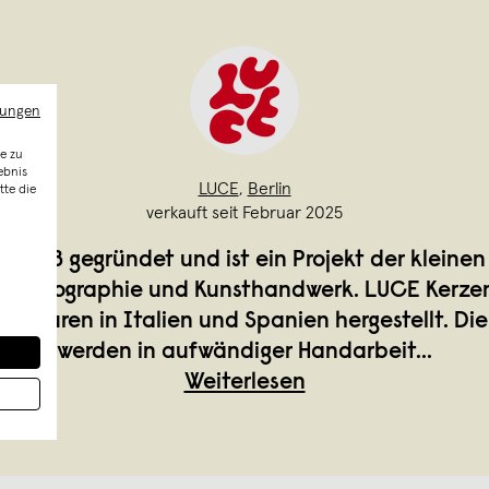
mungen
e zu
ebnis
LUCE
,
Berlin
tte die
verkauft seit Februar 2025
2023 gegründet und ist ein Projekt der klein
or, Fotographie und Kunsthandwerk. LUCE Kerze
akturen in Italien und Spanien hergestellt. Die
werden in aufwändiger Handarbeit
...
Weiterlesen