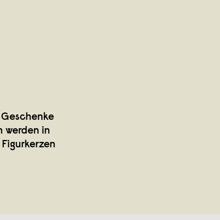
en Geschenke
n werden in
 Figurkerzen