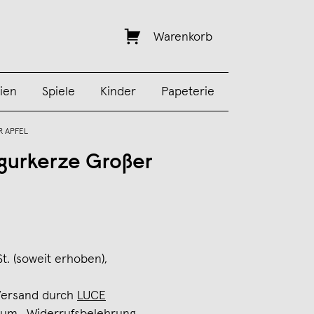
Warenkorb
ien
Spiele
Kinder
Papeterie
R APFEL
gurkerze Großer
St. (soweit erhoben),
Versand durch
LUCE