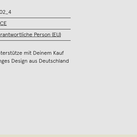
02_4
UCE
rantwortliche Person (EU)
terstütze mit Deinem Kauf
nges Design aus Deutschland