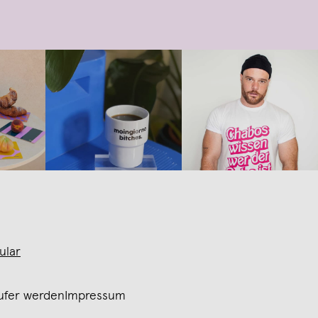
ular
ufer werden
Impressum