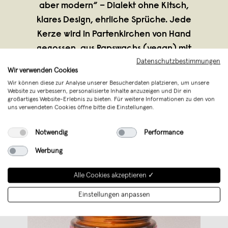
aber modern“ – Dialekt ohne Kitsch,
klares Design, ehrliche Sprüche. Jede
Kerze wird in Partenkirchen von Hand
gegossen, aus Rapswachs (vegan) mit
Datenschutzbestimmungen
ruhigem, sauberem Abbrand und im
Wir verwenden Cookies
wertigen Braungla
...
Wir können diese zur Analyse unserer Besucherdaten platzieren, um unsere
Weiterlesen
Website zu verbessern, personalisierte Inhalte anzuzeigen und Dir ein
großartiges Website-Erlebnis zu bieten. Für weitere Informationen zu den von
uns verwendeten Cookies öffne bitte die Einstellungen.
Notwendig
Performance
Werbung
Alle Cookies akzeptieren ✓
Einstellungen anpassen