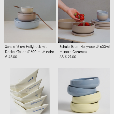
Schale 16 cm Hollyhock mit
Schale 16 cm Hollyhock // 600ml
Deckel/Teller // 600 ml // indre
// indre Ceramics
Ceramics
€ 45,00
AB € 27,00