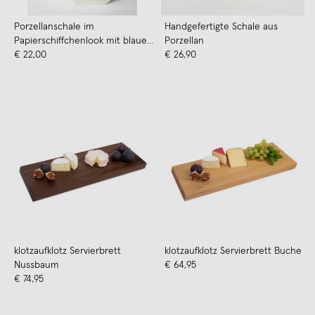
Porzellanschale im
Handgefertigte Schale aus
Papierschiffchenlook mit blauem
Porzellan
maritimen Aufdruck Anker,
€ 22,00
€ 26,90
Heimathafen, Lieblingsmensch,
Danke
klotzaufklotz Servierbrett
klotzaufklotz Servierbrett Buche
Nussbaum
€ 64,95
€ 74,95