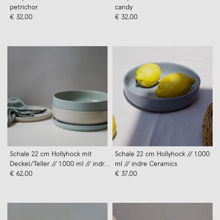
petrichor
candy
€ 32,00
€ 32,00
Schale 22 cm Hollyhock mit
Schale 22 cm Hollyhock // 1.000
Deckel/Teller // 1.000 ml // indre
ml // indre Ceramics
Ceramics
€ 62,00
€ 37,00