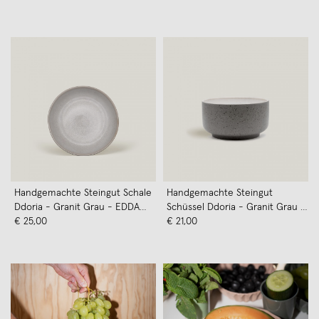
Handgemachte Steingut Schale
Handgemachte Steingut
Ddoria - Granit Grau - EDDA
Schüssel Ddoria - Granit Grau -
stoneware
€ 25,00
EDDA stoneware
€ 21,00