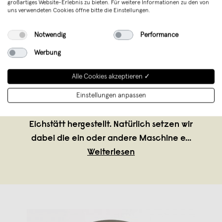
großartiges Website-Erlebnis zu bieten. Für weitere Informationen zu den von
uns verwendeten Cookies öffne bitte die Einstellungen.
Notwendig
Performance
klotzaufklotz - Mathias Hasselmeier
,
Eichstätt
verkauft seit Mai 2012
Werbung
klotzaufklotz ist ein kleines Unternehmen
Alle Cookies akzeptieren ✓
für exzellente Holzprodukte. Unsere
Einstellungen anpassen
Produkte werden in kleinen Serien mit viel
Können und Leidenschaft von Mathias in
Eichstätt hergestellt. Natürlich setzen wir
dabei die ein oder andere Maschine e
...
Weiterlesen