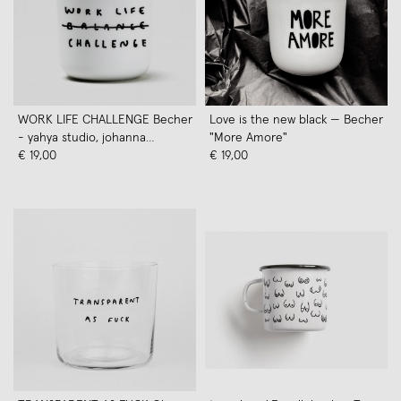
WORK LIFE CHALLENGE Becher
Love is the new black — Becher
- yahya studio, johanna
"More Amore"
schwarzer
€ 19,00
€ 19,00