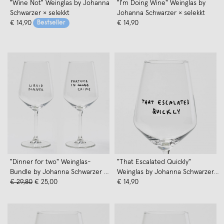
"Wine Not" Weinglas by Johanna
"I'm Doing Wine" Weinglas by
Schwarzer × selekkt
Johanna Schwarzer × selekkt
€ 14,90
Bestseller
€ 14,90
"Dinner for two" Weinglas-
"That Escalated Quickly"
Bundle by Johanna Schwarzer ×
Weinglas by Johanna Schwarzer
selekkt
€ 29,80
€ 25,00
× selekkt
€ 14,90