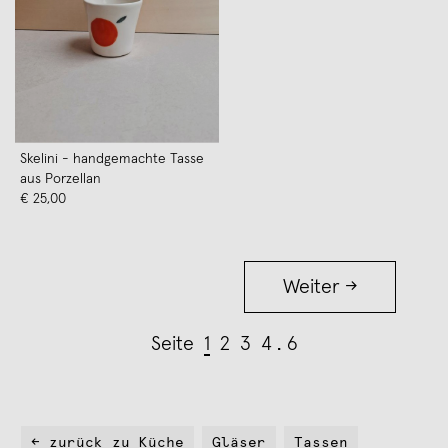
Skelini - handgemachte Tasse
aus Porzellan
€ 25,00
Weiter →
Seite
1
2
3
4
6
← zurück zu Küche
Gläser
Tassen