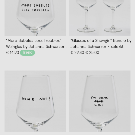
"More Bubbles Less Troubles"
"Glasses of a Showgirl" Bundle by
Weinglas by Johanna Schwarzer
Johanna Schwarzer × selekkt
× selekkt
€ 14,90
Trend
€ 29,80
€ 25,00