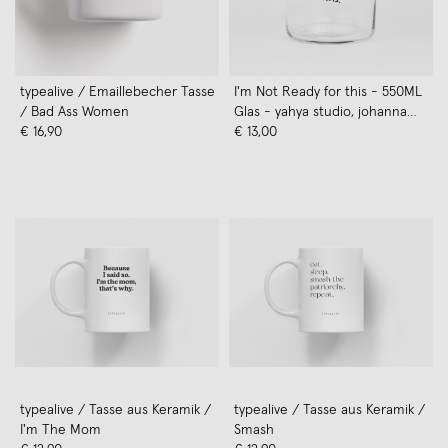
typealive / Emaillebecher Tasse
I'm Not Ready for this - 550ML
/ Bad Ass Women
Glas - yahya studio, johanna
€ 16,90
schwarzer
€ 13,00
typealive / Tasse aus Keramik /
typealive / Tasse aus Keramik /
I'm The Mom
Smash