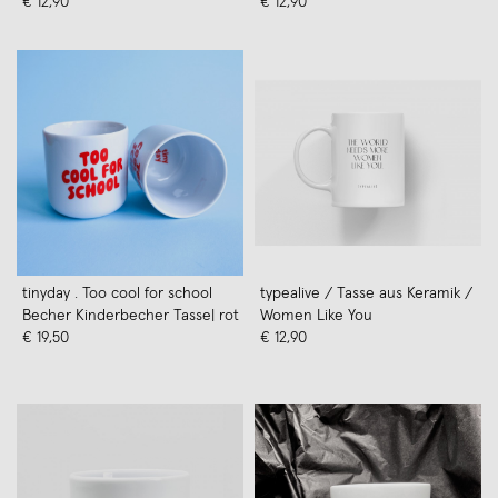
€ 12,90
€ 12,90
tinyday . Too cool for school
typealive / Tasse aus Keramik /
Becher Kinderbecher Tasse| rot
Women Like You
€ 19,50
€ 12,90