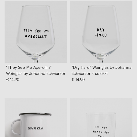
"They See Me Aperollin'"
"Dry Hard" Weinglas by Johanna
Weinglas by Johanna Schwarzer
Schwarzer × selekkt
× selekkt
€ 14,90
€ 14,90