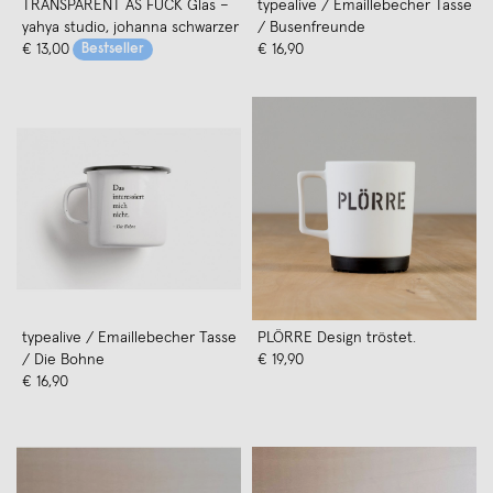
TRANSPARENT AS FUCK Glas –
typealive / Emaillebecher Tasse
yahya studio, johanna schwarzer
/ Busenfreunde
€ 13,00
Bestseller
€ 16,90
typealive / Emaillebecher Tasse
PLÖRRE Design tröstet.
/ Die Bohne
€ 19,90
€ 16,90