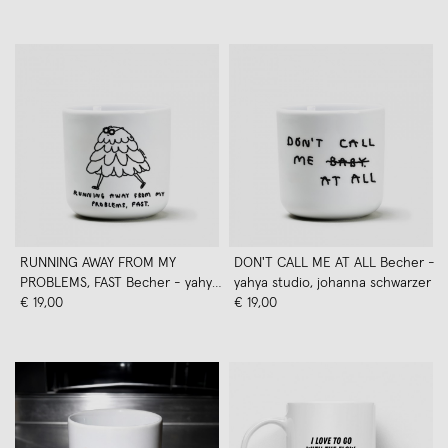
RUNNING AWAY FROM MY
DON'T CALL ME AT ALL Becher -
PROBLEMS, FAST Becher - yahya
yahya studio, johanna schwarzer
studio, johanna schwarzer
€ 19,00
€ 19,00