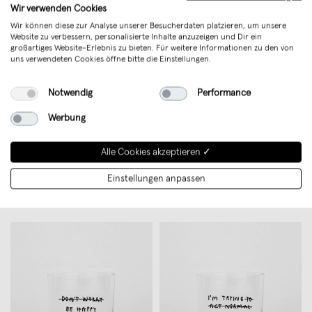
Wir verwenden Cookies
Wir können diese zur Analyse unserer Besucherdaten platzieren, um unsere
Website zu verbessern, personalisierte Inhalte anzuzeigen und Dir ein
großartiges Website-Erlebnis zu bieten. Für weitere Informationen zu den von
uns verwendeten Cookies öffne bitte die Einstellungen.
Notwendig
Performance
Werbung
Alle Cookies akzeptieren ✓
Skelini - Weißer Porzellanteller
TOO TIRED Becher - yahya
mit handbemalten Orangen
studio, johanna schwarzer
Einstellungen anpassen
€ 22,00
€ 19,00