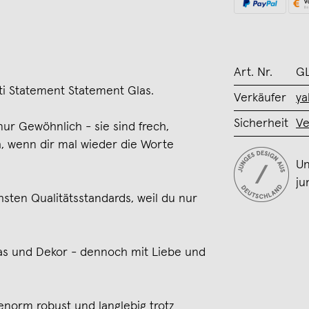
Art. Nr.
GL
i Statement Statement Glas.
Verkäufer
ya
Sicherheit
Ve
ur Gewöhnlich - sie sind frech,
h, wenn dir mal wieder die Worte
Un
ju
sten Qualitätsstandards, weil du nur
s und Dekor - dennoch mit Liebe und
enorm robust und langlebig trotz