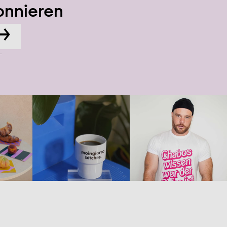
onnieren
→
-