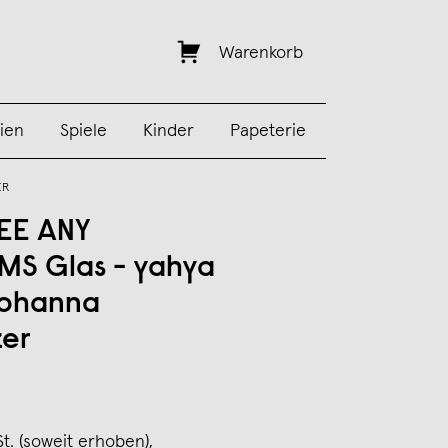
Warenkorb
ien
Spiele
Kinder
Papeterie
ER
EE ANY
S Glas - yahya
 johanna
er
St. (soweit erhoben),