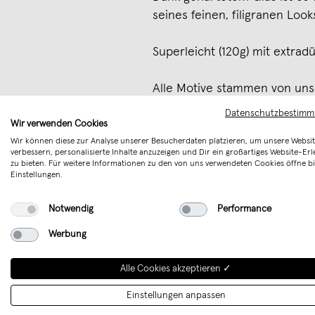
seines feinen, filigranen Look
Superleicht (120g) mit extr
Alle Motive stammen von unse
Johanna Schwarzer.
Datenschutzbestim
Wir verwenden Cookies
Wir können diese zur Analyse unserer Besucherdaten platzieren, um unsere Websit
Unsere Gläser sind nicht nur
verbessern, personalisierte Inhalte anzuzeigen und Dir ein großartiges Website-Erl
von uns kreiert, um dir tägli
zu bieten. Für weitere Informationen zu den von uns verwendeten Cookies öffne bi
Einstellungen.
Merken
Notwendig
Performance
Werbung
Alle Cookies akzeptieren ✓
Einstellungen anpassen