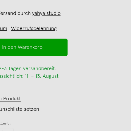
Versand durch
yahya studio
sum
Widerrufsbelehrung
In den Warenkorb
 2-3 Tagen versandbereit.
sichtlich: 11. – 13. August
m Produkt
unschliste setzen
tiert: