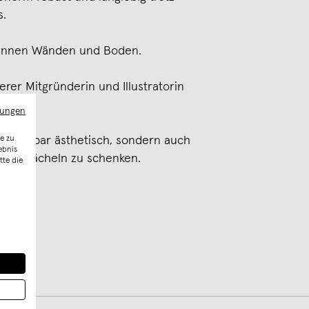
s.
adünnen Wänden und Boden.
rer Mitgründerin und Illustratorin
mungen
e zu
 unfassbar ästhetisch, sondern auch
ebnis
ch ein Lächeln zu schenken.
tte die