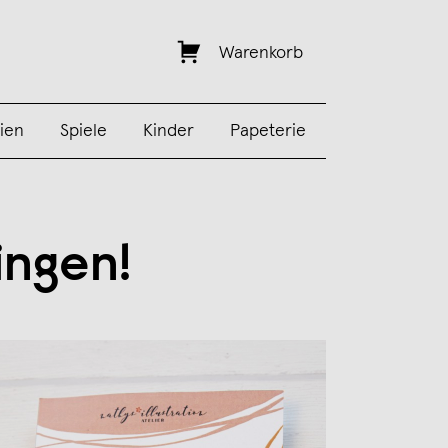
Warenkorb
ien
Spiele
Kinder
Papeterie
ingen!