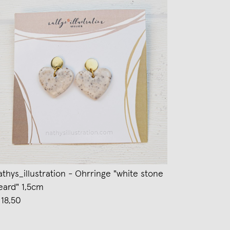
athys_illustration - Ohrringe "white stone
eard" 1,5cm
 18,50