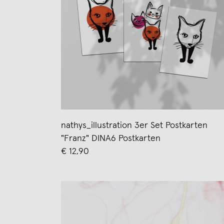
nathys_illustration 3er Set Postkarten
"Franz" DINA6 Postkarten
€ 12,90