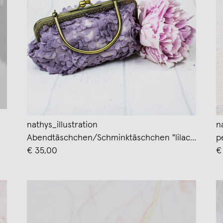
nathys_illustration
n
Abendtäschchen/Schminktäschchen "lilac
p
dreams" 18x10x7 cm Unikat
€ 35,00
€