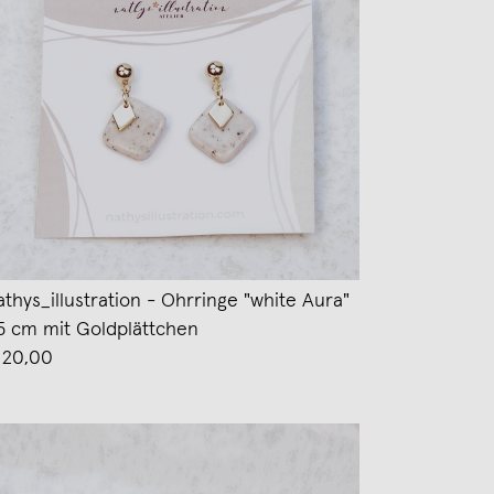
athys_illustration - Ohrringe "white Aura"
,5 cm mit Goldplättchen
 20,00