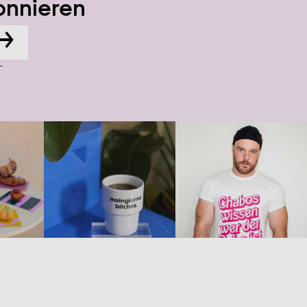
onnieren
→
-