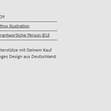
09
thys illustration
rantwortliche Person (EU)
terstütze mit Deinem Kauf
nges Design aus Deutschland