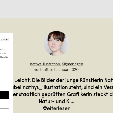
mungen
e zu
ebnis
tte die
nathys illustration
,
Sigmaringen
verkauft seit Januar 2020
tilvoll. Leicht. Die Bilder der junge Künstlerin Nat
em Label nathys_illustration steht, sind ein Ver
ung der staatlich geprüften Grafi kerin steckt 
Natur- und Ki
...
Weiterlesen