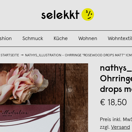
shion
Schmuck
Küche
Wohnen
Wohntextil
STARTSEITE
NATHYS_ILLUSTRATION - OHRRINGE "ROSEWOOD DROPS MATT" 1CM
nathys_i
Ohrring
drops m
€ 18,50
Preis inkl. Mw
zzgl.
Versand