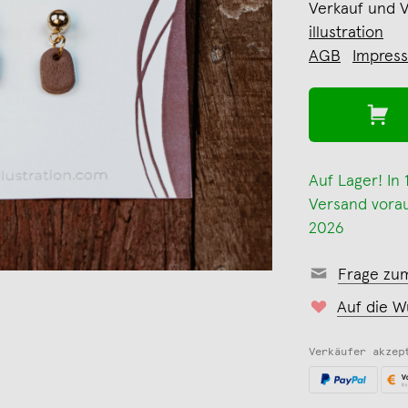
Verkauf und 
illustration
AGB
Impres
Auf Lager! In
Versand voraus
2026
Frage zu
Auf die W
Verkäufer akzep