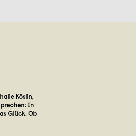
halie Köslin,
sprechen: In
das Glück. Ob