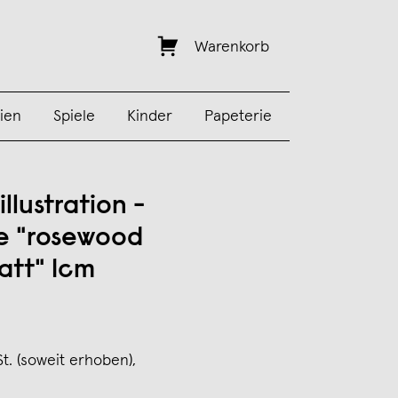
Warenkorb
ien
Spiele
Kinder
Papeterie
llustration -
e "rosewood
att" 1cm
St. (soweit erhoben),