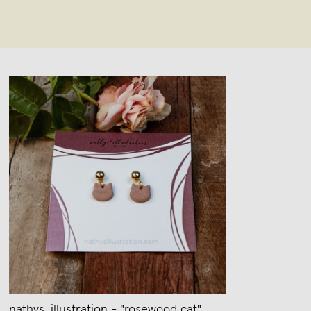
nathys_illustration - "rosewood cat"