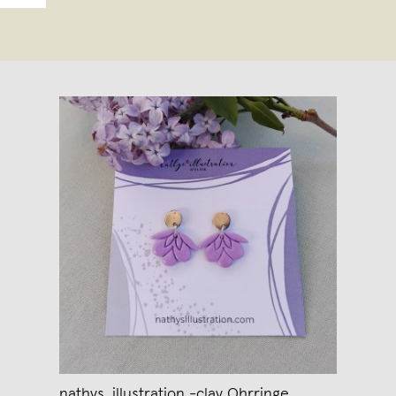
nathys_illustration -clay Ohrringe