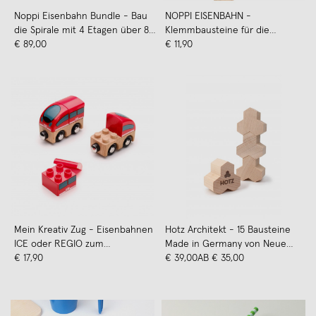
Noppi Eisenbahn Bundle - Bau
NOPPI EISENBAHN -
die Spirale mit 4 Etagen über 80
Klemmbausteine für die
Teile. Von Neue Freunde
€ 89,00
Holzeisenbahn, Spirale, Neue
€ 11,90
Freunde
Mein Kreativ Zug - Eisenbahnen
Hotz Architekt - 15 Bausteine
ICE oder REGIO zum
Made in Germany von Neue
Selberbauen. Kompatibel zu
€ 17,90
Freunde
€ 39,00
AB € 35,00
großen Klemmbausteinen und
Holzschienen. Von Neue
Freunde.