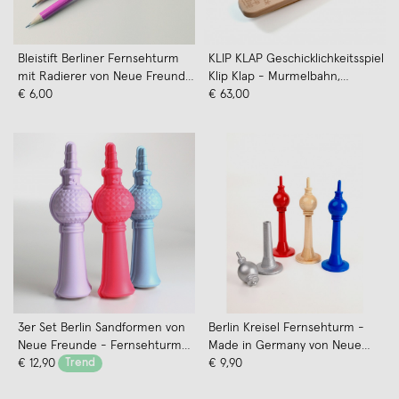
Bleistift Berliner Fernsehturm
KLIP KLAP Geschicklichkeitsspiel
mit Radierer von Neue Freunde
Klip Klap - Murmelbahn,
- HB
€ 6,00
Geschicklichkeit, Holzspiel,
€ 63,00
Geduld, Labyrinth, Neue
Freunde, Weykick
3er Set Berlin Sandformen von
Berlin Kreisel Fernsehturm -
Neue Freunde - Fernsehturm
Made in Germany von Neue
am Alex
€ 12,90
Trend
Freunde
€ 9,90