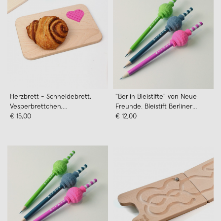
Herzbrett - Schneidebrett,
"Berlin Bleistifte" von Neue
Vesperbrettchen,
Freunde. Bleistift Berliner
Frühstücksbrett, mit
€ 15,00
Fernsehturm Radierer HB - 3er
€ 12,00
eingelegtem ORIGINAL LEGO
Set oder 20er Display
Herz von NEUE FREUNDE