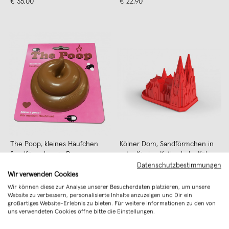
Freunde
€ 35,00
Freunde
€ 22,90
The Poop, kleines Häufchen
Kölner Dom, Sandförmchen in
Sandförmchen in Braun - von
rot - Kirche, Kathedrale, Köln -
Neue Freunde
€ 9,90
von Neue Freunde
€ 9,90
Datenschutzbestimmungen
Wir verwenden Cookies
Wir können diese zur Analyse unserer Besucherdaten platzieren, um unsere
Website zu verbessern, personalisierte Inhalte anzuzeigen und Dir ein
großartiges Website-Erlebnis zu bieten. Für weitere Informationen zu den von
uns verwendeten Cookies öffne bitte die Einstellungen.