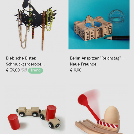
Diebische Elster,
Berlin Anspitzer "Reichstag" -
Schmuckgarderobe,
Neue Freunde
Schmuckhalter, Nest - von Neue
€ 39,00
(39)
€ 9,90
Trend
Freunde