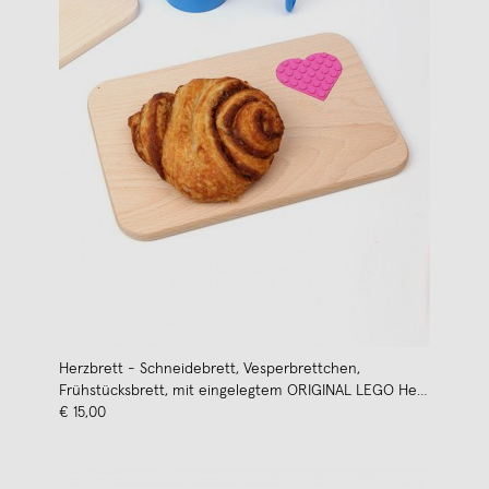
Herzbrett - Schneidebrett, Vesperbrettchen,
Frühstücksbrett, mit eingelegtem ORIGINAL LEGO Herz
von NEUE FREUNDE
€ 15,00