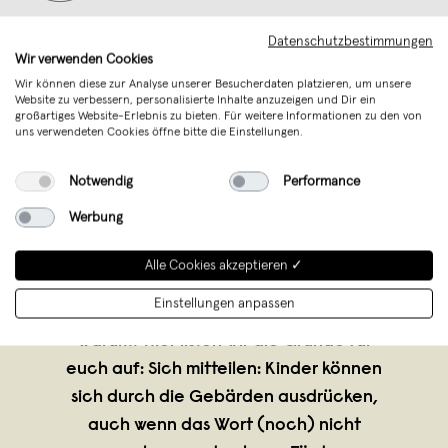
Datenschutzbestimmungen
Wir verwenden Cookies
Wir können diese zur Analyse unserer Besucherdaten platzieren, um unsere
Website zu verbessern, personalisierte Inhalte anzuzeigen und Dir ein
großartiges Website-Erlebnis zu bieten. Für weitere Informationen zu den von
uns verwendeten Cookies öffne bitte die Einstellungen.
Notwendig
Performance
Werbung
talking hands
,
Frankfurt
Alle Cookies akzeptieren ✓
verkauft seit Juni 2021
Einstellungen anpassen
Wir kreieren Daumenkinos für Gebärden.
Warum? Hier listen wir die Gründe für
euch auf: Sich mitteilen: Kinder können
sich durch die Gebärden ausdrücken,
auch wenn das Wort (noch) nicht