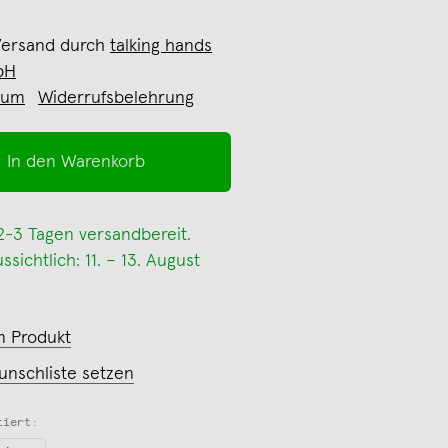
Versand durch
talking hands
bH
sum
Widerrufsbelehrung
In den Warenkorb
 2-3 Tagen versandbereit.
sichtlich: 11. – 13. August
m Produkt
unschliste setzen
tiert: