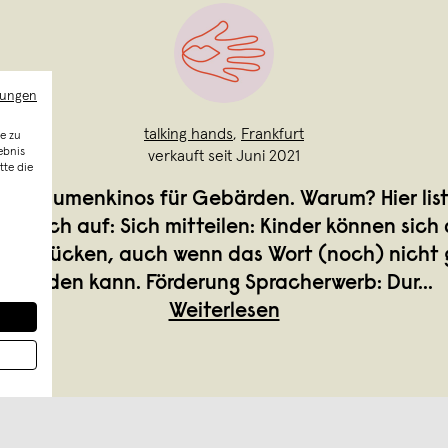
mungen
talking hands
,
Frankfurt
e zu
ebnis
verkauft seit Juni 2021
tte die
ren Daumenkinos für Gebärden. Warum? Hier list
r euch auf: Sich mitteilen: Kinder können sich
usdrücken, auch wenn das Wort (noch) nicht
werden kann. Förderung Spracherwerb: Dur
...
Weiterlesen