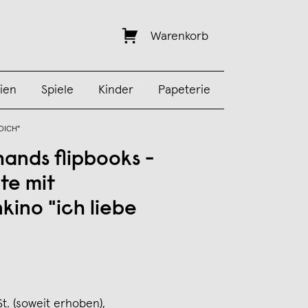
Warenkorb
ien
Spiele
Kinder
Papeterie
DICH"
hands flipbooks -
te mit
ino "ich liebe
St. (soweit erhoben),