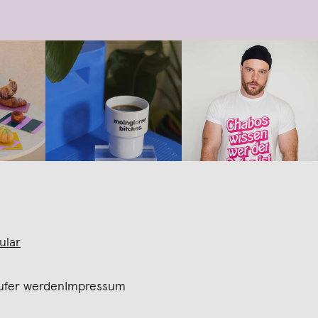
ular
ufer werden
Impressum