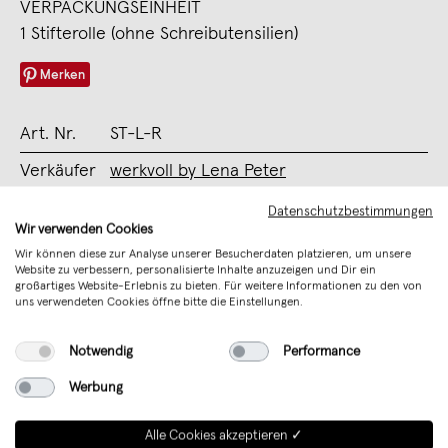
VERPACKUNGSEINHEIT
1 Stifterolle (ohne Schreibutensilien)
Merken
Art. Nr.
ST-L-R
Verkäufer
werkvoll by Lena Peter
Sicherheit
Verantwortliche Person (EU)
Datenschutzbestimmungen
Wir verwenden Cookies
Wir können diese zur Analyse unserer Besucherdaten platzieren, um unsere
Unterstütze mit Deinem Kauf junges
Website zu verbessern, personalisierte Inhalte anzuzeigen und Dir ein
großartiges Website-Erlebnis zu bieten. Für weitere Informationen zu den von
Design aus Deutschland
uns verwendeten Cookies öffne bitte die Einstellungen.
Notwendig
Performance
Werbung
Alle Cookies akzeptieren ✓