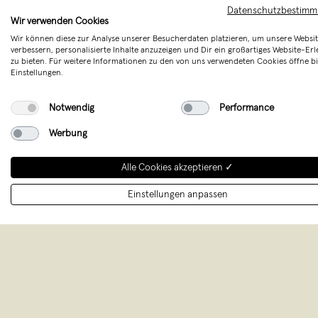
Datenschutzbestim
mit Buchstabe in gewünschte
Wir verwenden Cookies
Wir können diese zur Analyse unserer Besucherdaten platzieren, um unsere Websit
verbessern, personalisierte Inhalte anzuzeigen und Dir ein großartiges Website-Erl
Bitte bei Bestellung gewüns
zu bieten. Für weitere Informationen zu den von uns verwendeten Cookies öffne bi
angeben.
Einstellungen.
Merken
Notwendig
Performance
Werbung
Alle Cookies akzeptieren ✓
Einstellungen anpassen