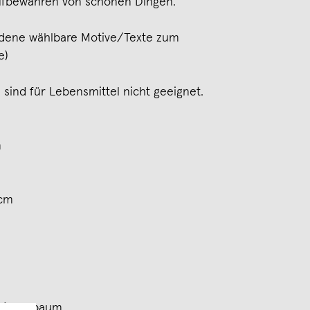
Aufbewahren von schönen Dingen.
edene wählbare Motive/Texte zum
e)
sind für Lebensmittel nicht geeignet.
m
 cm
he/Nussbaum