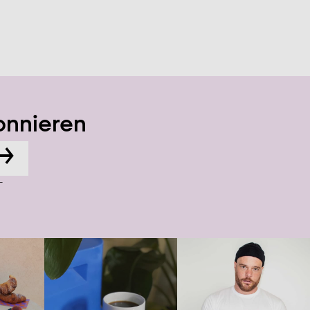
onnieren
→
-