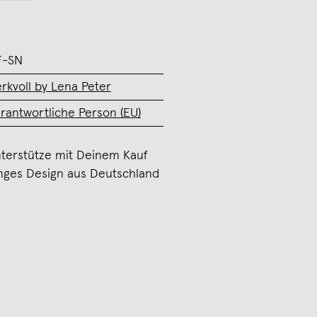
F-SN
rkvoll by Lena Peter
rantwortliche Person (EU)
terstütze mit Deinem Kauf
nges Design aus Deutschland