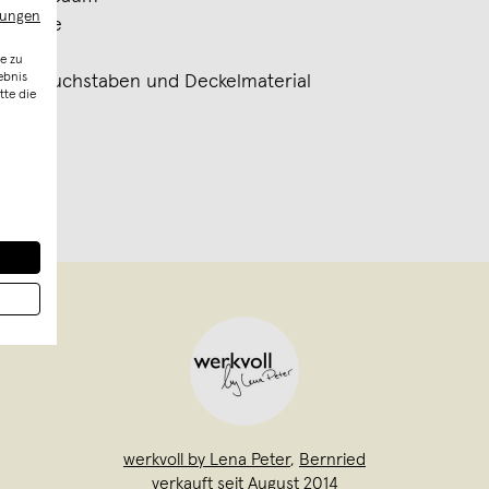
mungen
r Farbe
e zu
ebnis
chten Buchstaben und Deckelmaterial
tte die
werkvoll by Lena Peter
,
Bernried
verkauft seit August 2014