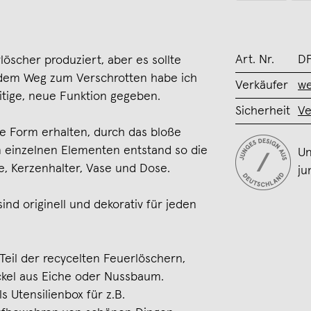
Art. Nr.
D
löscher produziert, aber es sollte
 dem Weg zum Verschrotten habe ich
Verkäufer
we
itige, neue Funktion gegeben.
Sicherheit
Ve
e Form erhalten, durch das bloße
 einzelnen Elementen entstand so die
Un
e, Kerzenhalter, Vase und Dose.
ju
nd originell und dekorativ für jeden
Teil der recycelten Feuerlöschern,
ckel aus Eiche oder Nussbaum.
 Utensilienbox für z.B.