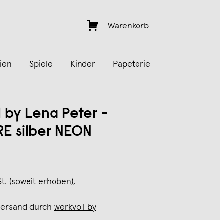
Warenkorb
ien
Spiele
Kinder
Papeterie
l by Lena Peter -
RE silber NEON
St. (soweit erhoben),
Versand durch
werkvoll by