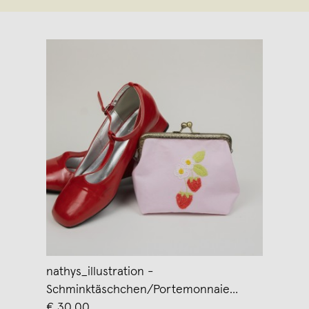
nathys_illustration -
Schminktäschchen/Portemonnaie
„strawberry dreams“ (Unikat) 15x12x8 cm
€ 30,00