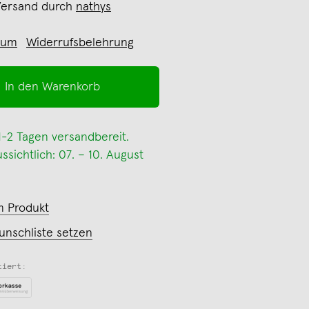
Versand durch
nathys
sum
Widerrufsbelehrung
In den Warenkorb
 1-2 Tagen versandbereit.
sichtlich: 07. – 10. August
m Produkt
unschliste setzen
tiert: