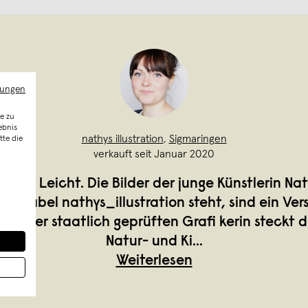
mungen
e zu
ebnis
nathys illustration
,
Sigmaringen
tte die
verkauft seit Januar 2020
tilvoll. Leicht. Die Bilder der junge Künstlerin Nat
em Label nathys_illustration steht, sind ein Ver
ung der staatlich geprüften Grafi kerin steckt 
Natur- und Ki
...
Weiterlesen