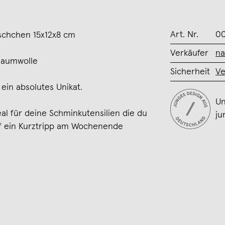
Art. Nr.
0
äschchen 15x12x8 cm
Verkäufer
na
Baumwolle
Sicherheit
Ve
 ein absolutes Unikat.
Un
al für deine Schminkutensilien die du
ju
f ein Kurztripp am Wochenende