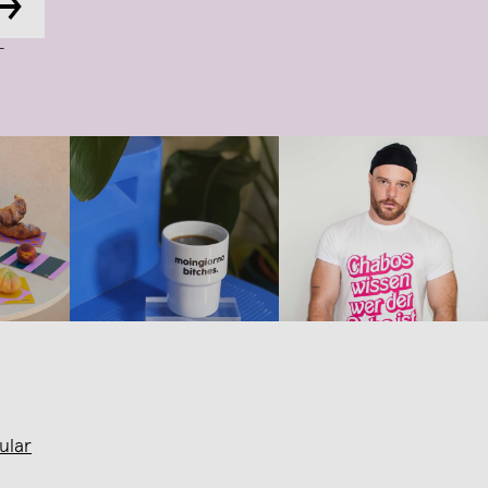
→
-
ular