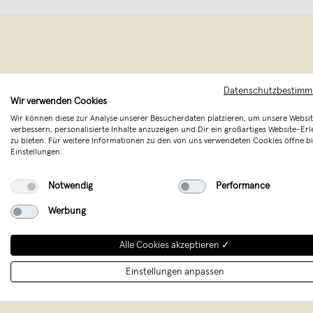
Datenschutzbestim
Wir verwenden Cookies
Wir können diese zur Analyse unserer Besucherdaten platzieren, um unsere Websit
verbessern, personalisierte Inhalte anzuzeigen und Dir ein großartiges Website-Erl
zu bieten. Für weitere Informationen zu den von uns verwendeten Cookies öffne bi
Einstellungen.
Natürlich. S
Notwendig
Performance
die hinter d
Werbung
jeder Zeichn
Alle Cookies akzeptieren ✓
Einstellungen anpassen