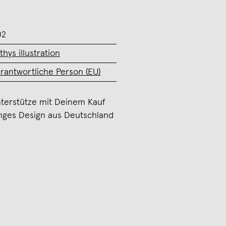
02
thys illustration
rantwortliche Person (EU)
terstütze mit Deinem Kauf
nges Design aus Deutschland