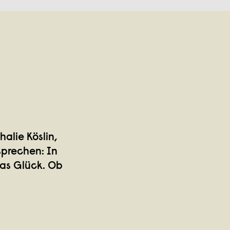
halie Köslin,
sprechen: In
das Glück. Ob