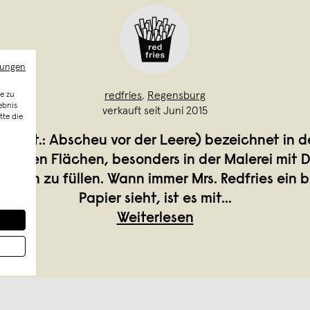
mungen
redfries
,
Regensburg
e zu
ebnis
verkauft seit Juni 2015
tte die
!!! (lat.: Abscheu vor der Leere) bezeichnet in 
 leeren Flächen, besonders in der Malerei mit 
nten zu füllen. Wann immer Mrs. Redfries ein b
Papier sieht, ist es mit
...
Weiterlesen