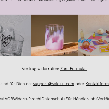
Mail informiert werden. Eine Abmeldung ist jederzeit kostenlos möglich.
Vertrag widerrufen:
Zum Formular
 sind für Dich da:
support@selekkt.com
oder
Kontaktform
est
AGB
Widerrufsrecht
Datenschutz
Für Händler
Jobs
Verkä