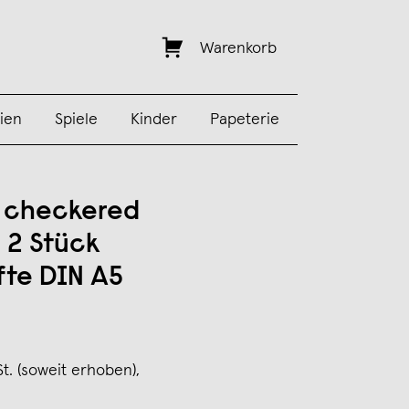
Warenkorb
ien
Spiele
Kinder
Papeterie
s checkered
– 2 Stück
fte DIN A5
St. (soweit erhoben),