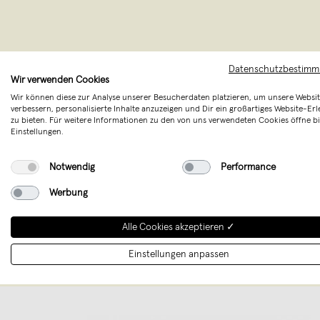
Datenschutzbestim
Wir verwenden Cookies
Wir können diese zur Analyse unserer Besucherdaten platzieren, um unsere Websit
verbessern, personalisierte Inhalte anzuzeigen und Dir ein großartiges Website-Erl
zu bieten. Für weitere Informationen zu den von uns verwendeten Cookies öffne bi
Einstellungen.
Horror Vacui
Wunsch, alle
Notwendig
Performance
oder Orname
Werbung
Alle Cookies akzeptieren ✓
Einstellungen anpassen