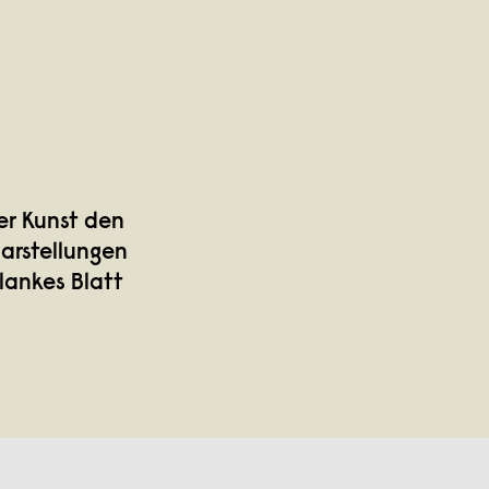
der Kunst den
Darstellungen
lankes Blatt