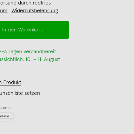
Versand durch
redfries
sum
Widerrufsbelehrung
In den Warenkorb
 2-3 Tagen versandbereit.
sichtlich: 10. – 11. August
m Produkt
unschliste setzen
tiert: