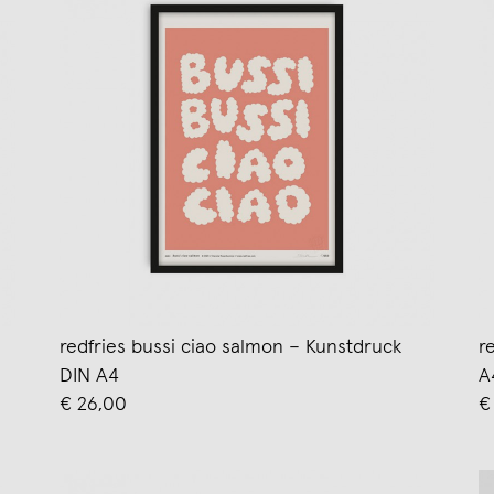
redfries bussi ciao salmon – Kunstdruck
r
DIN A4
A
€ 26,00
€