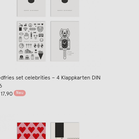
edfries set celebrities – 4 Klappkarten DIN
6
Neu
 17,90