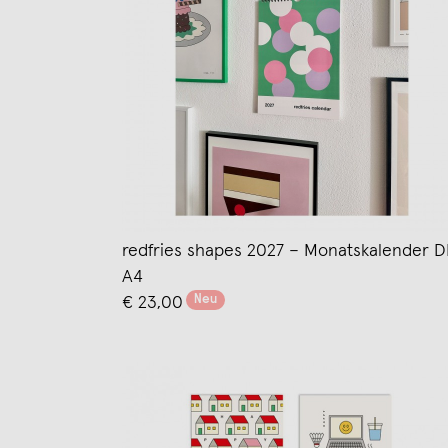
redfries shapes 2027 – Monatskalender D
A4
Neu
€ 23,00