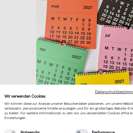
Datenschutzbestim
redfries basic 2027 – Monatskalender
Wir verwenden Cookies
quadratisch
Wir können diese zur Analyse unserer Besucherdaten platzieren, um unsere Websit
Neu
€ 23,00
verbessern, personalisierte Inhalte anzuzeigen und Dir ein großartiges Website-Erl
zu bieten. Für weitere Informationen zu den von uns verwendeten Cookies öffne bi
Einstellungen.
Notwendig
Performance