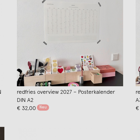
N
redfries overview 2027 – Posterkalender
r
DIN A2
A
Neu
€ 32,00
€