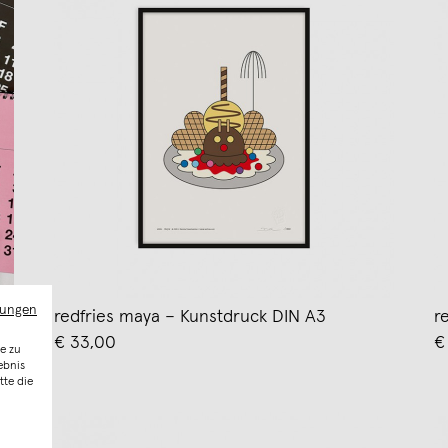
mungen
redfries maya – Kunstdruck DIN A3
r
€ 33,00
€
e zu
ebnis
tte die