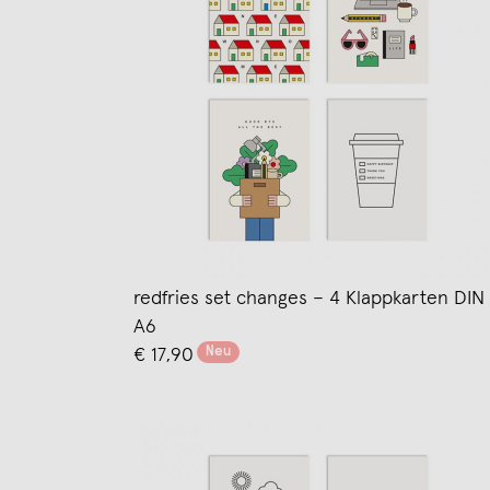
redfries set changes – 4 Klappkarten DIN
A6
Neu
€ 17,90