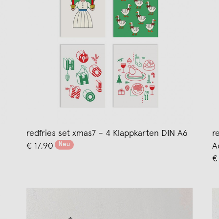
redfries set xmas7 – 4 Klappkarten DIN A6
r
Neu
€ 17,90
A
€