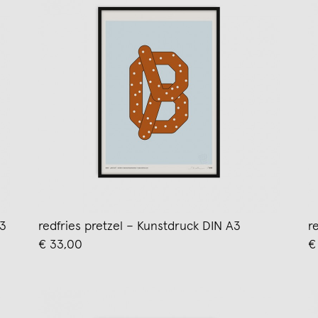
A3
redfries pretzel – Kunstdruck DIN A3
r
€ 33,00
€