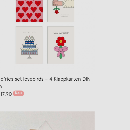
edfries set lovebirds – 4 Klappkarten DIN
6
Neu
 17,90