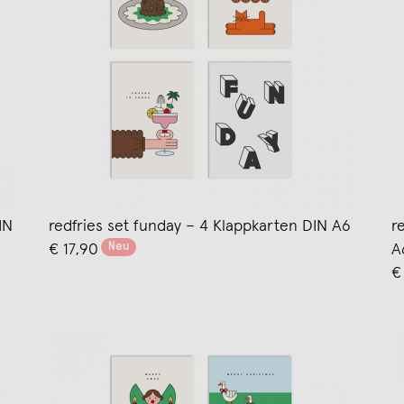
IN
redfries set funday – 4 Klappkarten DIN A6
r
Neu
€ 17,90
A
€