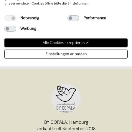
uns verwendeten Cookies öffne bitte die Einstellungen.
Verkäufer
BY COPALA Einzelunternehmen
Sicherheit
Verantwortliche Person (EU)
Notwendig
Performance
Werbung
Unterstütze mit Deinem Kauf junges
Design aus Deutschland
Alle Cookies akzeptieren ✓
Einstellungen anpassen
BY COPALA
,
Hamburg
verkauft seit September 2018