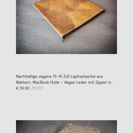
Nachhaltige vegane 13–14 Zoll Laptoptasche aus
Blättern, MacBook Hülle – Vegan Leder mit Zipper in
gelb BY COPALA
€ 59,90
(59,90)