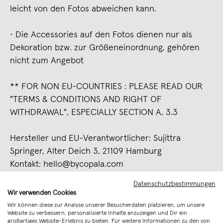
leicht von den Fotos abweichen kann.
• Die Accessories auf den Fotos dienen nur als
Dekoration bzw. zur Größeneinordnung, gehören
nicht zum Angebot
** FOR NON EU-COUNTRIES : PLEASE READ OUR
"TERMS & CONDITIONS AND RIGHT OF
WITHDRAWAL", ESPECIALLY SECTION A, 3.3
Hersteller und EU-Verantwortlicher: Sujittra
Springer, Alter Deich 3, 21109 Hamburg
Kontakt: hello@bycopala.com
Datenschutzbestimmungen
Merken
Wir verwenden Cookies
Wir können diese zur Analyse unserer Besucherdaten platzieren, um unsere
Art. Nr.
L3WZL
Website zu verbessern, personalisierte Inhalte anzuzeigen und Dir ein
großartiges Website-Erlebnis zu bieten. Für weitere Informationen zu den von