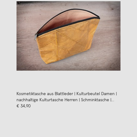
Kosmetiktasche aus Blattleder | Kulturbeutel Damen |
nachhaltige Kulturtasche Herren | Schminktasche |
ausgefallenes Hochzeitsgeschenk in gelb BY COPALA
€ 34,90