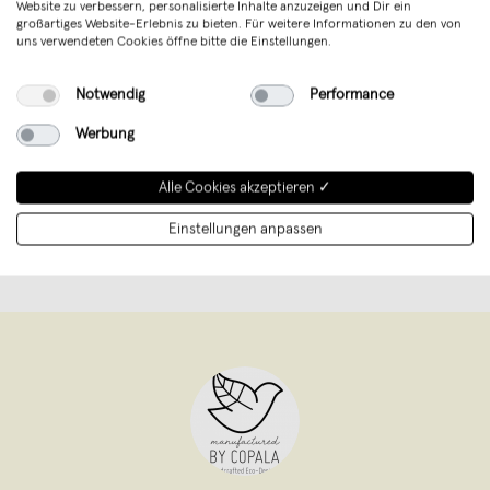
Website zu verbessern, personalisierte Inhalte anzuzeigen und Dir ein
großartiges Website-Erlebnis zu bieten. Für weitere Informationen zu den von
Art. Nr.
L3WZO
uns verwendeten Cookies öffne bitte die Einstellungen.
Verkäufer
BY COPALA Einzelunternehmen
Notwendig
Performance
Sicherheit
Verantwortliche Person (EU)
Werbung
Unterstütze mit Deinem Kauf junges
Alle Cookies akzeptieren ✓
Design aus Deutschland
Einstellungen anpassen