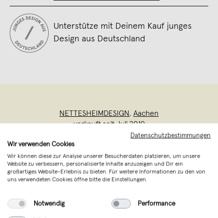
Unterstütze mit Deinem Kauf junges
Design aus Deutschland
NETTESHEIMDESIGN
,
Aachen
verkauft seit Juli 2019
Datenschutzbestimmungen
Wir verwenden Cookies
Alexander Nettesheim wurde 1984 in Köln
Wir können diese zur Analyse unserer Besucherdaten platzieren, um unsere
geboren. Seit Anfang 2010 setzt das
Website zu verbessern, personalisierte Inhalte anzuzeigen und Dir ein
Aachener Design Studio nettesheim
großartiges Website-Erlebnis zu bieten. Für weitere Informationen zu den von
uns verwendeten Cookies öffne bitte die Einstellungen.
design einige Ideen in Kooperation mit
namhaften Herstellern hochwertiger
Notwendig
Performance
Designer Möbel und vielen weiteren