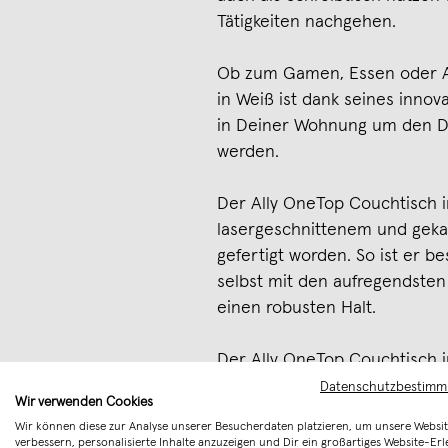
Tätigkeiten nachgehen.
Ob zum Gamen, Essen oder A
in Weiß ist dank seines innov
in Deiner Wohnung um den D
werden.
Der Ally OneTop Couchtisch i
lasergeschnittenem und gek
gefertigt worden. So ist er be
selbst mit den aufregendsten
einen robusten Halt.
Der Ally OneTop Couchtisch
Rollen aus Gummi ausgestatte
Datenschutzbestim
Wir verwenden Cookies
bequem hin- und herschieben
Wir können diese zur Analyse unserer Besucherdaten platzieren, um unsere Websit
Arbeitsbedingungen anpasse
verbessern, personalisierte Inhalte anzuzeigen und Dir ein großartiges Website-Erl