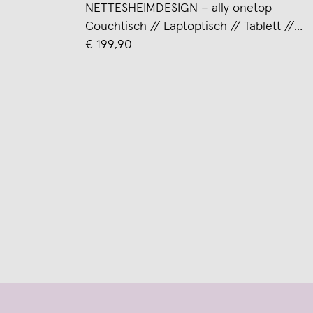
NETTESHEIMDESIGN – ally onetop
Couchtisch // Laptoptisch // Tablett //
anthrazit
€ 199,90