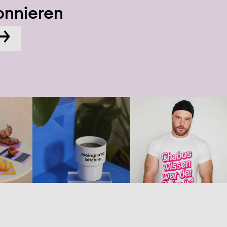
onnieren
→
-