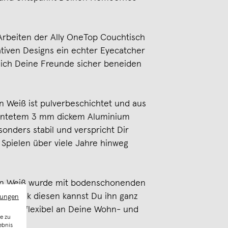
rbeiten der Ally OneTop Couchtisch
ativen Designs ein echter Eyecatcher
ich Deine Freunde sicher beneiden
n Weiß ist pulverbeschichtet und aus
antetem 3 mm dickem Aluminium
sonders stabil und verspricht Dir
 Spielen über viele Jahre hinweg
 in Weiß wurde mit bodenschonenden
t. Dank diesen kannst Du ihn ganz
mungen
 und flexibel an Deine Wohn- und
e zu
n.
ebnis