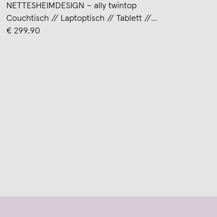
NETTESHEIMDESIGN – ally twintop
Couchtisch // Laptoptisch // Tablett //
anthrazit
€ 299,90