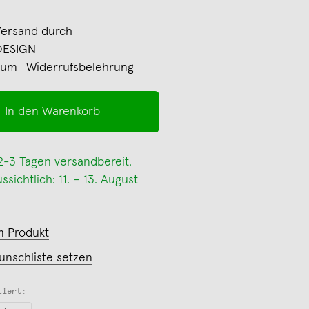
Versand durch
DESIGN
sum
Widerrufsbelehrung
In den Warenkorb
 2-3 Tagen versandbereit.
sichtlich: 11. – 13. August
m Produkt
unschliste setzen
tiert: