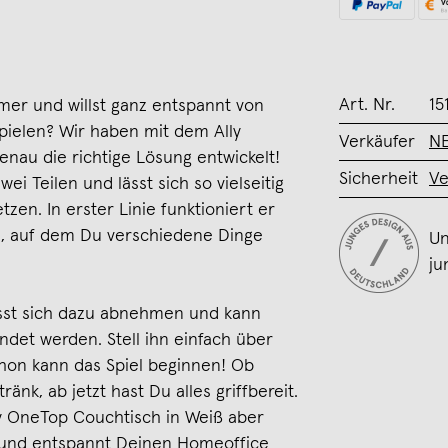
Art. Nr.
15
amer und willst ganz entspannt von
ielen? Wir haben mit dem Ally
Verkäufer
N
nau die richtige Lösung entwickelt!
Sicherheit
Ve
i Teilen und lässt sich so vielseitig
en. In erster Linie funktioniert er
h, auf dem Du verschiedene Dinge
Un
ju
ässt sich dazu abnehmen und kann
det werden. Stell ihn einfach über
hon kann das Spiel beginnen! Ob
änk, ab jetzt hast Du alles griffbereit.
y OneTop Couchtisch in Weiß aber
n und entspannt Deinen Homeoffice