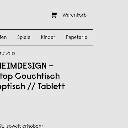
Warenkorb
ien
Spiele
Kinder
Papeterie
 // WEISS
HEIMDESIGN –
etop Couchtisch
ptisch // Tablett
St. (soweit erhoben),