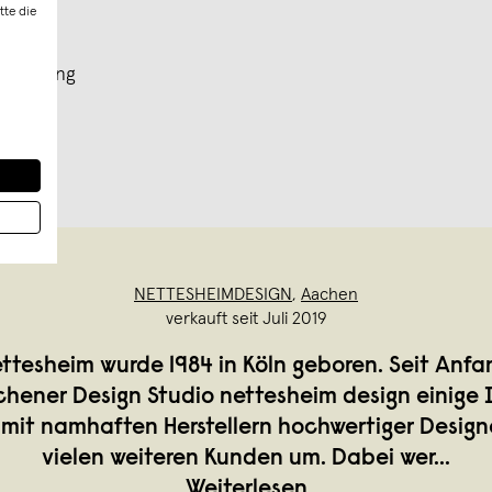
tte die
10cm lang
NETTESHEIMDESIGN
,
Aachen
verkauft seit Juli 2019
ttesheim wurde 1984 in Köln geboren. Seit Anfa
hener Design Studio nettesheim design einige 
mit namhaften Herstellern hochwertiger Desig
vielen weiteren Kunden um. Dabei wer
...
Weiterlesen