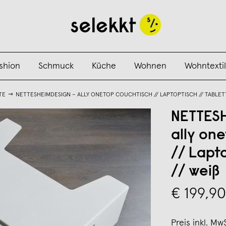
shion
Schmuck
Küche
Wohnen
Wohntextil
TE
NETTESHEIMDESIGN – ALLY ONETOP COUCHTISCH // LAPTOPTISCH // TABLETT
NETTES
ally on
// Lapto
// weiß
€ 199,90
Preis inkl. Mw