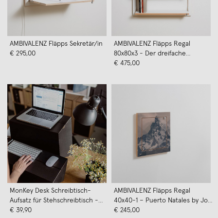
AMBIVALENZ Fläpps Sekretär/in
AMBIVALENZ Fläpps Regal
€ 295,00
80x80x3 - Der dreifache
Klappberger
€ 475,00
MonKey Desk Schreibtisch-
AMBIVALENZ Fläpps Regal
Aufsatz für Stehschreibtisch -
40x40-1 – Puerto Natales by Joe
Größe L | ROOM IN A BOX
€ 39,90
Mania
€ 245,00