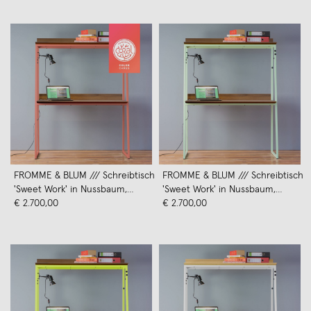
FROMME & BLUM /// Schreibtisch
FROMME & BLUM /// Schreibtisch
'Sweet Work' in Nussbaum,
'Sweet Work' in Nussbaum,
Morgenrot
€ 2.700,00
Eisgrün
€ 2.700,00