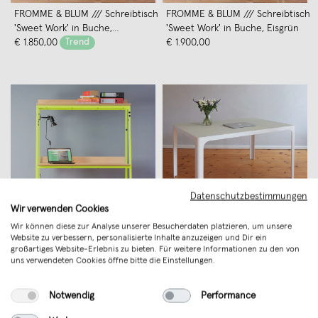
FROMME & BLUM /// Schreibtisch
FROMME & BLUM /// Schreibtisch
'Sweet Work' in Buche,
'Sweet Work' in Buche, Eisgrün
Morgenrot
€ 1.850,00
Trend
€ 1.900,00
Datenschutzbestimmungen
Wir verwenden Cookies
Wir können diese zur Analyse unserer Besucherdaten platzieren, um unsere
Website zu verbessern, personalisierte Inhalte anzuzeigen und Dir ein
FROMME & BLUM /// Schreibtisch
Olaf Riedel TR12 intra Linoleum -
großartiges Website-Erlebnis zu bieten. Für weitere Informationen zu den von
'Sweet Work' in Buche, Blitzgelb
160
uns verwendeten Cookies öffne bitte die Einstellungen.
€ 1.900,00
€ 2.450,00
Notwendig
Performance