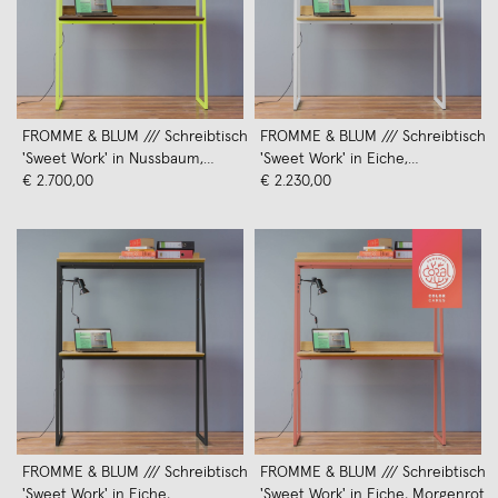
FROMME & BLUM /// Schreibtisch
FROMME & BLUM /// Schreibtisch
'Sweet Work' in Nussbaum,
'Sweet Work' in Eiche,
Blitzgelb
€ 2.700,00
Schneeweiß
€ 2.230,00
FROMME & BLUM /// Schreibtisch
FROMME & BLUM /// Schreibtisch
'Sweet Work' in Eiche,
'Sweet Work' in Eiche, Morgenrot