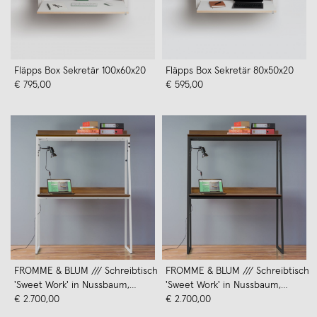
Fläpps Box Sekretär 100x60x20
Fläpps Box Sekretär 80x50x20
€ 795,00
€ 595,00
FROMME & BLUM /// Schreibtisch
FROMME & BLUM /// Schreibtisch
'Sweet Work' in Nussbaum,
'Sweet Work' in Nussbaum,
Schneeweiß
€ 2.700,00
Rabenschwarz
€ 2.700,00