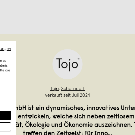
mungen
e zu
ebnis
tte die
Tojo
,
Schorndorf
verkauft seit Juli 2024
bel GmbH ist ein dynamisches, innovatives Unte
bel zu entwickeln, welche sich neben zeitlosem
ionalität, Ökologie und Ökonomie auszeichnen.
treffen den Zeitgeist: Für Inno
...