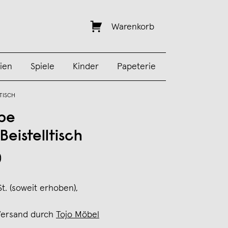
Warenkorb
ien
Spiele
Kinder
Papeterie
TISCH
be
eistelltisch
0
St. (soweit erhoben),
Versand durch
Tojo Möbel