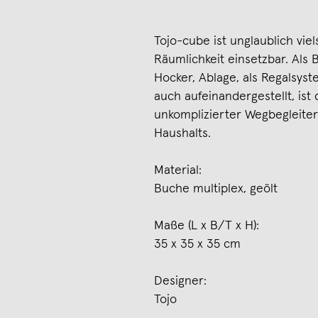
Tojo-cube ist unglaublich vie
Räumlichkeit einsetzbar. Als B
Hocker, Ablage, als Regalsys
auch aufeinandergestellt, ist
unkomplizierter Wegbegleiter
Haushalts.
Material:
Buche multiplex, geölt
Maße (L x B/T x H):
35 x 35 x 35 cm
Designer:
Tojo