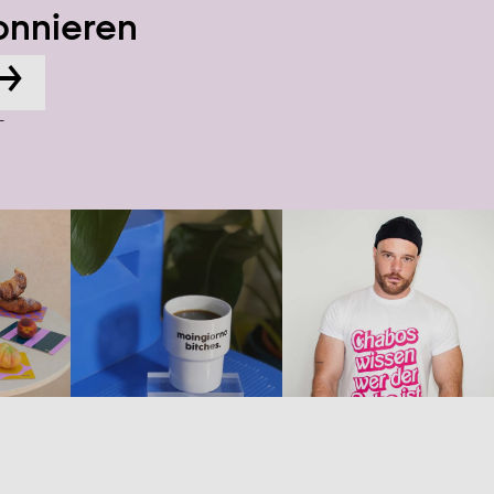
onnieren
→
-