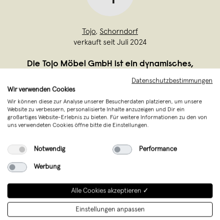
Tojo
,
Schorndorf
verkauft seit Juli 2024
Die Tojo Möbel GmbH ist ein dynamisches,
innovatives Unter­nehmen mit dem Ziel,
Datenschutzbestimmungen
Wir verwenden Cookies
Möbel zu entwickeln, welche sich neben
Wir können diese zur Analyse unserer Besucherdaten platzieren, um unsere
zeitlosem Design durch ihre
Website zu verbessern, personalisierte Inhalte anzuzeigen und Dir ein
großartiges Website-Erlebnis zu bieten. Für weitere Informationen zu den von
Funktionalität, Ökologie und Ökonomie
uns verwendeten Cookies öffne bitte die Einstellungen.
auszeichnen. Tojo-Möbel treffen den
Zeitgeist: Für Inno
...
Notwendig
Performance
Weiterlesen
Werbung
Alle Cookies akzeptieren ✓
Einstellungen anpassen