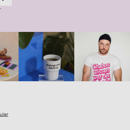
-
ular