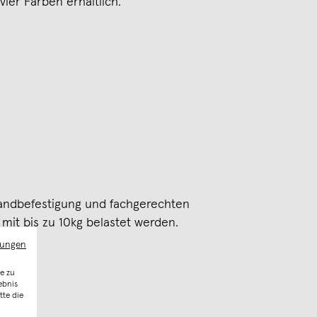
vier Farben erhältlich.
Wandbefestigung und fachgerechten
it bis zu 10kg belastet werden.
mungen
e zu
ebnis
tte die