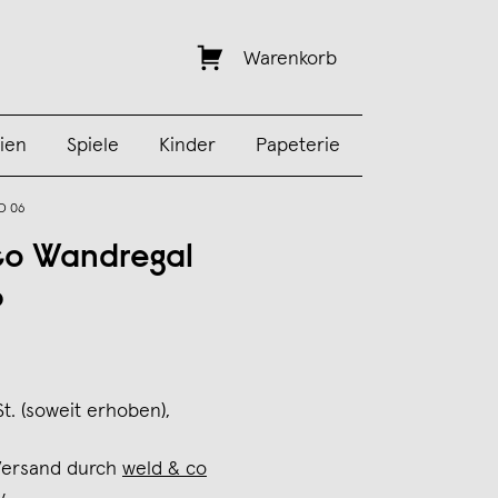
Warenkorb
ien
Spiele
Kinder
Papeterie
D 06
co Wandregal
6
0
St. (soweit erhoben),
Versand durch
weld & co