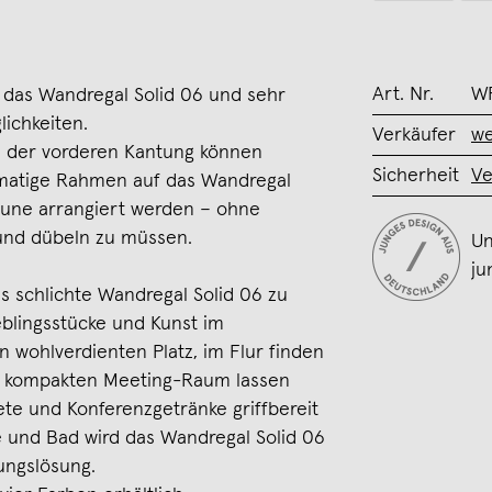
Art. Nr.
W
st das Wandregal Solid 06 und sehr
lichkeiten.
Verkäufer
we
d der vorderen Kantung können
Sicherheit
Ve
rmatige Rahmen auf das Wandregal
aune arrangiert werden – ohne
und dübeln zu müssen.
Un
ju
 schlichte Wandregal Solid 06 zu
blingsstücke und Kunst im
ohlverdienten Platz, im Flur finden
im kompakten Meeting-Raum lassen
ete und Konferenzgetränke griffbereit
 und Bad wird das Wandregal Solid 06
ungslösung.