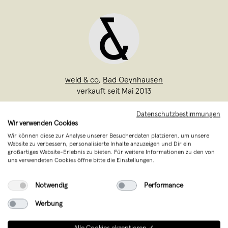
weld & co
,
Bad Oeynhausen
verkauft seit Mai 2013
weld & co steht für Möbel und
Datenschutzbestimmungen
Wir verwenden Cookies
Wohnaccessoires aus der
Wir können diese zur Analyse unserer Besucherdaten platzieren, um unsere
traditionsreichen Möbelregion
Website zu verbessern, personalisierte Inhalte anzuzeigen und Dir ein
großartiges Website-Erlebnis zu bieten. Für weitere Informationen zu den von
Ostwestfalen. Jedem Entwurf liegt eine
uns verwendeten Cookies öffne bitte die Einstellungen.
einzigartige Idee zu Grunde, in der Form
und Funktion gleichermaßen
Notwendig
Performance
Berücksichtigung finden. Die
Werbung
Formsprache ist dab
...
Weiterlesen