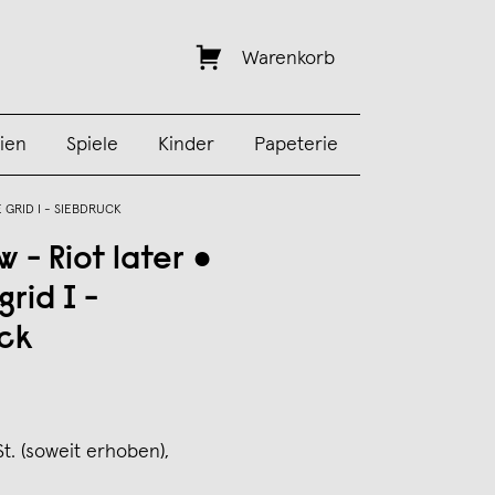
Warenkorb
ien
Spiele
Kinder
Papeterie
 GRID I - SIEBDRUCK
w - Riot later ●
grid I -
ck
St. (soweit erhoben),