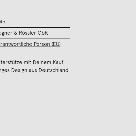
45
gner & Rössler GbR
rantwortliche Person (EU)
terstütze mit Deinem Kauf
nges Design aus Deutschland