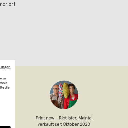
mmeriert
mungen
e zu
ebnis
tte die
Print now - Riot later
,
Maintal
verkauft seit Oktober 2020