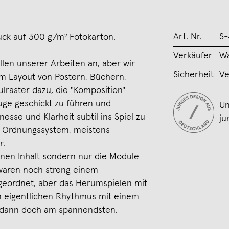
Art. Nr.
S-
uck auf 300 g/m² Fotokarton.
Verkäufer
Wa
allen unserer Arbeiten an, aber wir
Sicherheit
Ve
im Layout von Postern, Büchern,
lraster dazu, die "Komposition"
Auge geschickt zu führen und
Un
nesse und Klarheit subtil ins Spiel zu
ju
in Ordnungssystem, meistens
r.
einen Inhalt sondern nur die Module
 waren noch streng einem
geordnet, aber das Herumspielen mit
n eigentlichen Rhythmus mit einem
r dann doch am spannendsten.