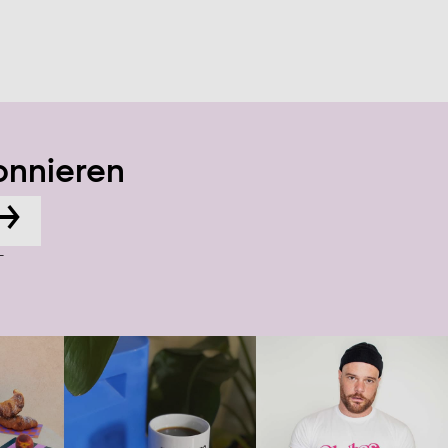
onnieren
→
-