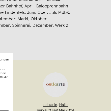
cher Bahnhof, April: Galopprennbahn
 Lindenfels, Juni: Oper, Juli: MdbK,
ptember: Markt, Oktober:
mber: Spinnerei, Dezember: Werk 2
mungen
e zu
ebnis
tte die
ostkarte
,
Halle
verkauft seit Mai 2024