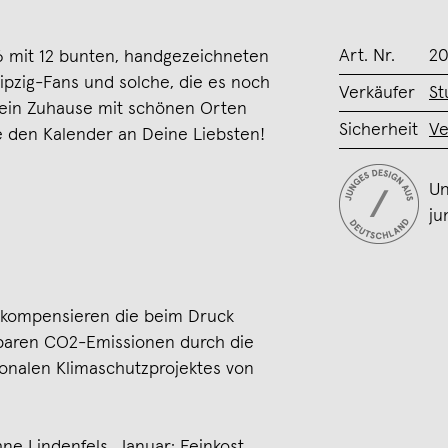
Art. Nr.
20
6 mit 12 bunten, handgezeichneten
Leipzig-Fans und solche, die es noch
Verkäufer
St
in Zuhause mit schönen Orten
Sicherheit
Ve
e den Kalender an Deine Liebsten!
Un
ju
r kompensieren die beim Druck
baren CO2-Emissionen durch die
ionalen Klimaschutzprojektes von
ne Lindenfels, Januar: Feinkost,