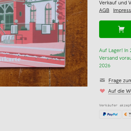
Verkauf und 
AGB
Impres
Auf Lager! In
Versand voraus
2026
Frage zu
Auf die W
Verkäufer akzep