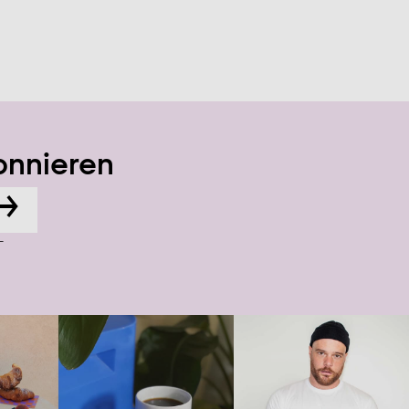
onnieren
→
-