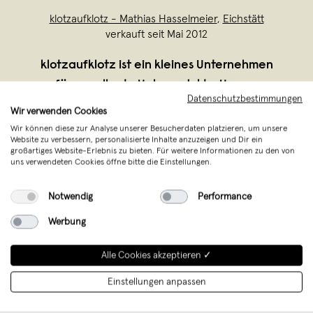
klotzaufklotz - Mathias Hasselmeier
,
Eichstätt
verkauft seit Mai 2012
klotzaufklotz ist ein kleines Unternehmen
für exzellente Holzprodukte. Unsere
Datenschutzbestimmungen
Produkte werden in kleinen Serien mit viel
Wir verwenden Cookies
Können und Leidenschaft von Mathias in
Wir können diese zur Analyse unserer Besucherdaten platzieren, um unsere
Website zu verbessern, personalisierte Inhalte anzuzeigen und Dir ein
Eichstätt hergestellt. Natürlich setzen wir
großartiges Website-Erlebnis zu bieten. Für weitere Informationen zu den von
dabei die ein oder andere Maschine e
...
uns verwendeten Cookies öffne bitte die Einstellungen.
Weiterlesen
Notwendig
Performance
Werbung
Alle Cookies akzeptieren ✓
Einstellungen anpassen