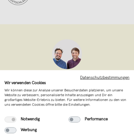
Datenschutzbestimmungen
klotzaufklotz - Mathias Hasselmeier
,
Eichstätt
Wir verwenden Cookies
verkauft seit Mai 2012
Wir können diese zur Analyse unserer Besucherdaten platzieren, um unsere
Website zu verbessern, personalisierte Inhalte anzuzeigen und Dir ein
klotzaufklotz ist ein kleines Unternehmen
großartiges Website-Erlebnis zu bieten. Für weitere Informationen zu den von
uns verwendeten Cookies öffne bitte die Einstellungen.
für exzellente Holzprodukte. Unsere
Produkte werden in kleinen Serien mit viel
Notwendig
Performance
Können und Leidenschaft von Mathias in
Werbung
Eichstätt hergestellt. Natürlich setzen wir