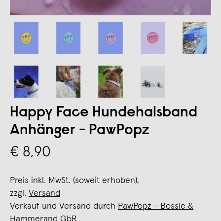
Happy Face Hundehalsband
Anhänger - PawPopz
€ 8,90
Preis inkl. MwSt. (soweit erhoben),
zzgl.
Versand
Verkauf und Versand durch
PawPopz - Bossle &
Hammerand GbR