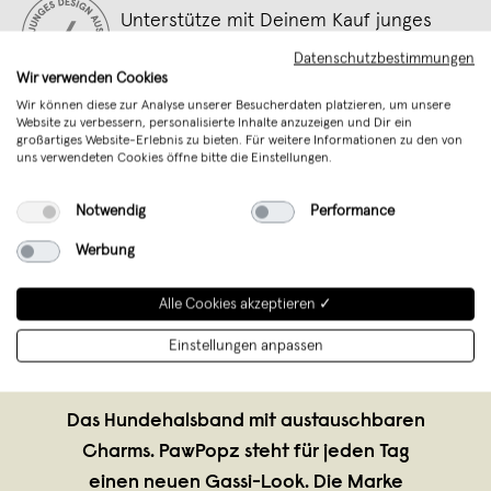
Unterstütze mit Deinem Kauf junges
Design aus Deutschland
Datenschutzbestimmungen
Wir verwenden Cookies
Wir können diese zur Analyse unserer Besucherdaten platzieren, um unsere
Website zu verbessern, personalisierte Inhalte anzuzeigen und Dir ein
großartiges Website-Erlebnis zu bieten. Für weitere Informationen zu den von
uns verwendeten Cookies öffne bitte die Einstellungen.
Notwendig
Performance
Werbung
Alle Cookies akzeptieren ✓
Einstellungen anpassen
PawPopz
,
München
verkauft seit November 2025
Das Hundehalsband mit austauschbaren
Charms. PawPopz steht für jeden Tag
einen neuen Gassi-Look. Die Marke