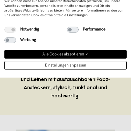
Wir können diese zur Analyse unserer Besucherdaten platzieren, um unsere
Website zu verbessern, personalisierte Inhalte anzuzeigen und Dir ein
großartiges Website-Erlebnis zu bieten. Für weitere Informationen zu den von
uns verwendeten Cookies öffne bitte die Einstellungen.
PawPopz
,
München
Notwendig
Performance
verkauft seit November 2025
Werbung
Das Hundehalsband mit austauschbaren
Alle Cookies akzeptieren ✓
Charms. PawPopz steht für jeden Tag
einen neuen Gassi-Look. Die Marke
Einstellungen anpassen
entwickelt personalisierbare Halsbänder
und Leinen mit austauschbaren Popz-
Ansteckern, stylisch, funktional und
hochwertig.