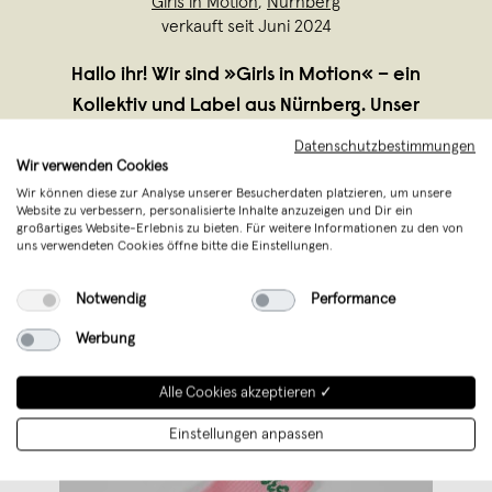
Girls in Motion
,
Nürnberg
verkauft seit Juni 2024
Hallo ihr! Wir sind »Girls in Motion« – ein
Kollektiv und Label aus Nürnberg. Unser
female owned Label bietet einzigartiges
Datenschutzbestimmungen
Design, das ein Statement setzt. Wir
Wir verwenden Cookies
Wir können diese zur Analyse unserer Besucherdaten platzieren, um unsere
glauben an Female Empowerment und
Website zu verbessern, personalisierte Inhalte anzuzeigen und Dir ein
lassen dieses Motto in all unsere
großartiges Website-Erlebnis zu bieten. Für weitere Informationen zu den von
uns verwendeten Cookies öffne bitte die Einstellungen.
Kreationen
...
Weiterlesen
Notwendig
Performance
Werbung
Alle Cookies akzeptieren ✓
Einstellungen anpassen