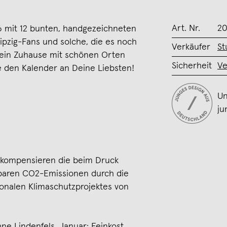
Art. Nr.
20
6 mit 12 bunten, handgezeichneten
Leipzig-Fans und solche, die es noch
Verkäufer
St
in Zuhause mit schönen Orten
Sicherheit
Ve
e den Kalender an Deine Liebsten!
Un
ju
r kompensieren die beim Druck
baren CO2-Emissionen durch die
ionalen Klimaschutzprojektes von
ne Lindenfels, Januar: Feinkost,