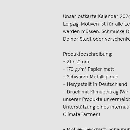
Unser ostkarte Kalender 202
Leipzig-Motiven ist für alle 
werden müssen. Schmücke De
Deiner Stadt oder verschenk
Produktbeschreibung:
- 21 x 21 cm
- 170 g/m² Papier matt
- Schwarze Metallspirale
- Hergestellt in Deutschland
- Druck mit Klimabeitrag (Wi
unserer Produkte unvermeid
Unterstützung eines internat
ClimatePartner.)
- Motive: Deckblatt: Schaubüh