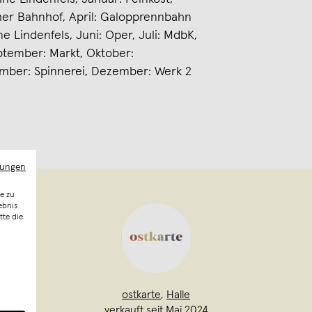
cher Bahnhof, April: Galopprennbahn
 Lindenfels, Juni: Oper, Juli: MdbK,
ptember: Markt, Oktober:
mber: Spinnerei, Dezember: Werk 2
mungen
e zu
ebnis
tte die
ostkarte
,
Halle
verkauft seit Mai 2024