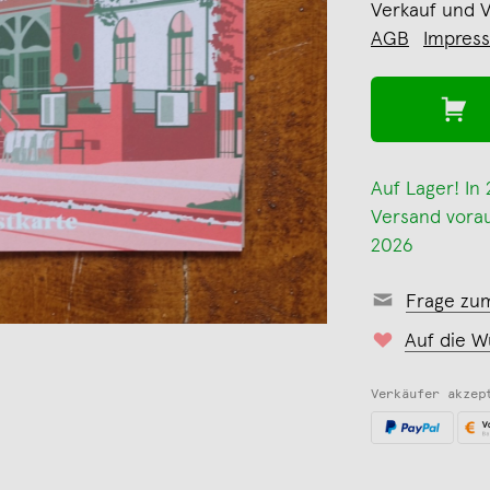
Verkauf und 
AGB
Impres
Auf Lager! In
Versand voraus
2026
Frage zu
Auf die W
Verkäufer akzep