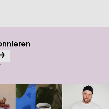
onnieren
→
-