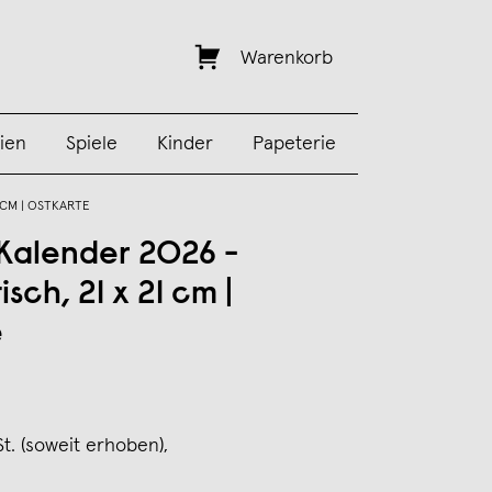
Warenkorb
ien
Spiele
Kinder
Papeterie
 CM | OSTKARTE
 Kalender 2026 -
sch, 21 x 21 cm |
e
St. (soweit erhoben),