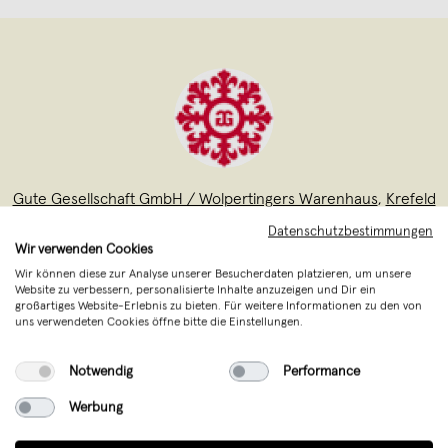
Gute Gesellschaft GmbH / Wolpertingers Warenhaus
,
Krefeld
verkauft seit April 2012
Datenschutzbestimmungen
Wir verwenden Cookies
Wolpertinger sind eigenartige, schöne
Wir können diese zur Analyse unserer Besucherdaten platzieren, um unsere
Website zu verbessern, personalisierte Inhalte anzuzeigen und Dir ein
Dinge. Es sind Kreationen der Gute
großartiges Website-Erlebnis zu bieten. Für weitere Informationen zu den von
Gesellschaft mbH, einem Studio für
uns verwendeten Cookies öffne bitte die Einstellungen.
Ideen, Produkte und Marken. Gutes
Notwendig
Performance
Design mit nachhaltigem Nutzen,
Funktion und Vergnügen liegt uns am
Werbung
Herzen. Wir produzieren aus d
...