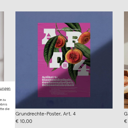
mungen
e zu
ebnis
tte die
Grundrechte-Poster, Art. 4
G
€ 10,00
€