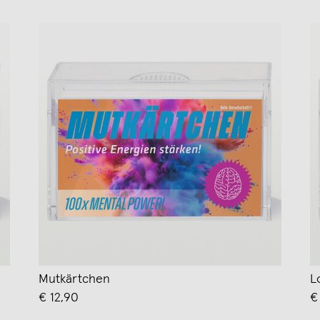
Mutkärtchen
L
€ 12,90
€