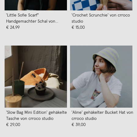
'Little Sofie Scarf"
'Crochet Scrunchie' von crroco
Handgemachter Schal von
studio
crroco studio
€ 24,99
€ 15,00
'Slow Bag Mini Edition' gehäkelte
'Aline' gehäkelter Bucket Hat von
Tasche von crroco studio
crroco studio
€ 29,00
€ 39,00