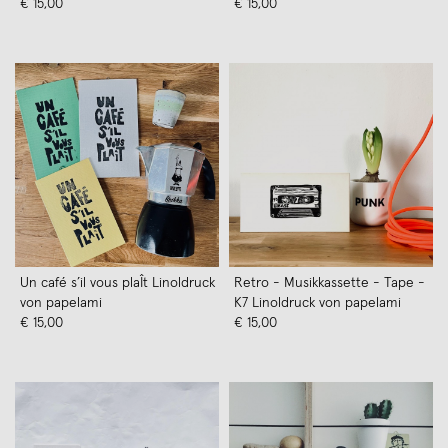
€ 15,00
von papelami
€ 15,00
Un café s’il vous plaÎt Linoldruck
Retro - Musikkassette - Tape -
von papelami
K7 Linoldruck von papelami
€ 15,00
€ 15,00