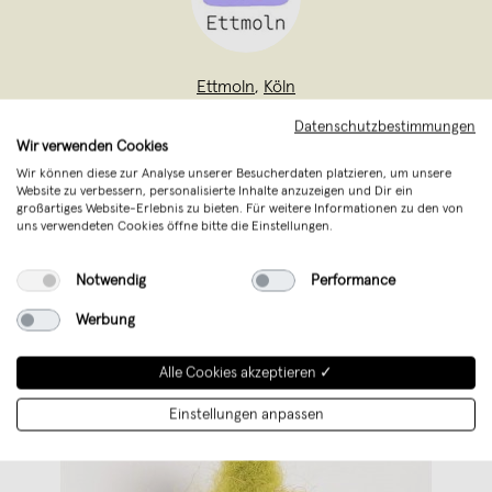
Ettmoln
,
Köln
verkauft seit März 2025
Datenschutzbestimmungen
Wir verwenden Cookies
Entdeckt die entzückende Welt unserer
Wir können diese zur Analyse unserer Besucherdaten platzieren, um unsere
Filzfiguren und Kleidung. Schaut euch
Website zu verbessern, personalisierte Inhalte anzuzeigen und Dir ein
großartiges Website-Erlebnis zu bieten. Für weitere Informationen zu den von
um, wir stellen für euch Mobiles, Kleidung
uns verwendeten Cookies öffne bitte die Einstellungen.
und verschiedene Accessoires selbst her.
Notwendig
Performance
Werbung
Alle Cookies akzeptieren ✓
Einstellungen anpassen