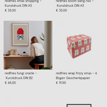
redfries xmas shopping –
redfries boom bang riso –
Kunstdruck DIN A3
Kunstdruck DIN A3
€ 33,00
€ 33,00
redfries fungi oracle –
redfries wrap frizzy xmas – 6
Kunstdruck DIN B2
Bögen Geschenkpapier
€ 65,00
€ 19,50