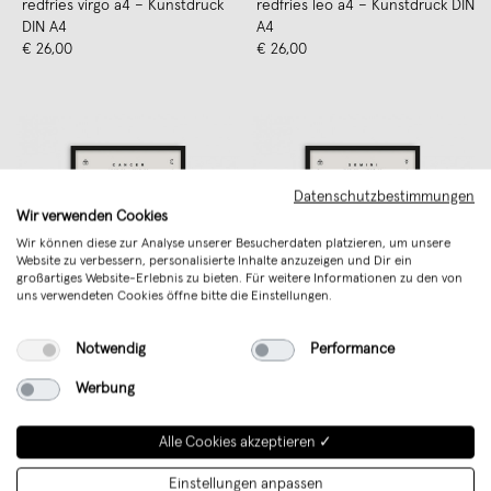
redfries virgo a4 – Kunstdruck
redfries leo a4 – Kunstdruck DIN
DIN A4
A4
€ 26,00
€ 26,00
Datenschutzbestimmungen
Wir verwenden Cookies
Wir können diese zur Analyse unserer Besucherdaten platzieren, um unsere
Website zu verbessern, personalisierte Inhalte anzuzeigen und Dir ein
großartiges Website-Erlebnis zu bieten. Für weitere Informationen zu den von
uns verwendeten Cookies öffne bitte die Einstellungen.
Notwendig
Performance
redfries cancer a4 – Kunstdruck
redfries gemini a4 – Kunstdruck
DIN A4
DIN A4
Werbung
€ 26,00
€ 26,00
Alle Cookies akzeptieren ✓
Einstellungen anpassen