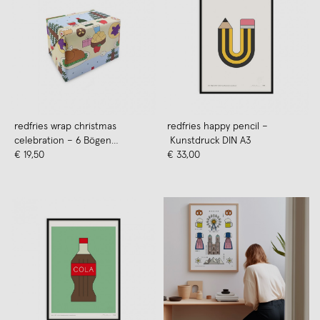
redfries wrap christmas
redfries happy pencil –
celebration – 6 Bögen
Kunstdruck DIN A3
Geschenkpapier
€ 19,50
€ 33,00