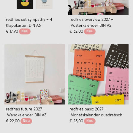
redfries set sympathy – 4
redfries overview 2027 –
Klappkarten DIN A6
Posterkalender DIN A2
€ 17,90
Neu
€ 32,00
Neu
redfries future 2027 –
redfries basic 2027 –
Wandkalender DIN A3
Monatskalender quadratisch
€ 22,00
Neu
€ 23,00
Neu