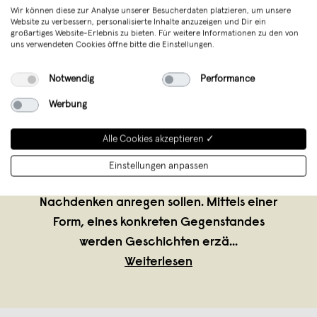
Wir können diese zur Analyse unserer Besucherdaten platzieren, um unsere
Website zu verbessern, personalisierte Inhalte anzuzeigen und Dir ein
großartiges Website-Erlebnis zu bieten. Für weitere Informationen zu den von
uns verwendeten Cookies öffne bitte die Einstellungen.
zita products
,
Blaichach
Notwendig
Performance
verkauft seit März 2020
Werbung
zita products entwirft, entwickelt und
Alle Cookies akzeptieren ✓
fertigt schlichte Einrichtungsgegenstände
und Wohnaccessoires, welche
Einstellungen anpassen
begeistern, überraschen und zum
Nachdenken anregen sollen. Mittels einer
Form, eines konkreten Gegenstandes
werden Geschichten erzä
...
Weiterlesen