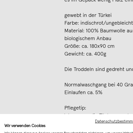
es im Gepäck wenig Platz einn
gewebt in der Türkei
Farbe: indischrot/ungebleic
Material: 100% Baumwolle aus 
biologischem Anbau
Größe: ca. 180x90 cm
Gewicht: ca. 400g
Die Troddeln sind gedreht und
Normalwaschgang bei 40 Grad
Einlaufen ca. 5%
Pflegetip:
Wenn man die Tücher vor de
Datenschutzbestim
kaltes Wasser einweicht, lau
Wir verwenden Cookies
saugfähiger.