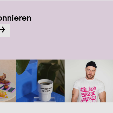
onnieren
→
-