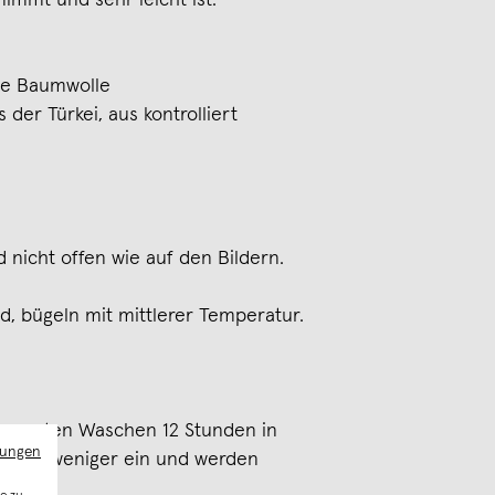
immt und sehr leicht ist.
hte Baumwolle
der Türkei, aus kontrolliert
 nicht offen wie auf den Bildern.
, bügeln mit mittlerer Temperatur.
m ersten Waschen 12 Stunden in
mungen
fen sie weniger ein und werden