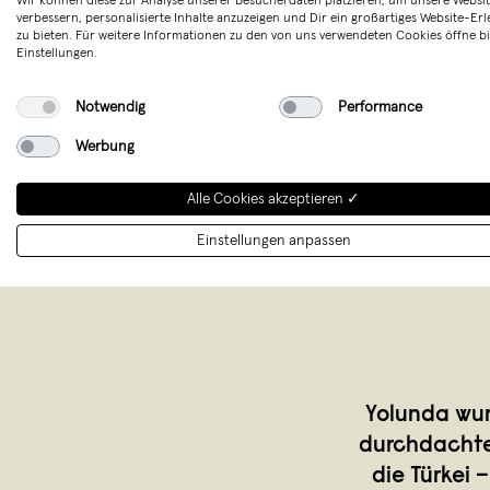
Wir können diese zur Analyse unserer Besucherdaten platzieren, um unsere Websit
verbessern, personalisierte Inhalte anzuzeigen und Dir ein großartiges Website-Erl
zu bieten. Für weitere Informationen zu den von uns verwendeten Cookies öffne bi
Merken
Einstellungen.
Notwendig
Performance
Werbung
Alle Cookies akzeptieren ✓
Einstellungen anpassen
Yolunda wur
durchdachte 
die Türkei