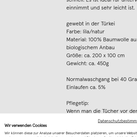
schnell. Es ist ideal für unt
einnimmt und sehr leicht ist.
gewebt in der Türkei
Farbe: lila/natur
Material: 100% Baumwolle aus 
biologischem Anbau
Größe: ca. 200 x 100 cm
Gewicht: ca. 450g
Normalwaschgang bei 40 Grad
Einlaufen ca. 5%
Pflegetip:
Wenn man die Tücher vor de
kaltes Wasser einweicht, lau
Datenschutzbestim
Wir verwenden Cookies
saugfähiger.
Wir können diese zur Analyse unserer Besucherdaten platzieren, um unsere Websit