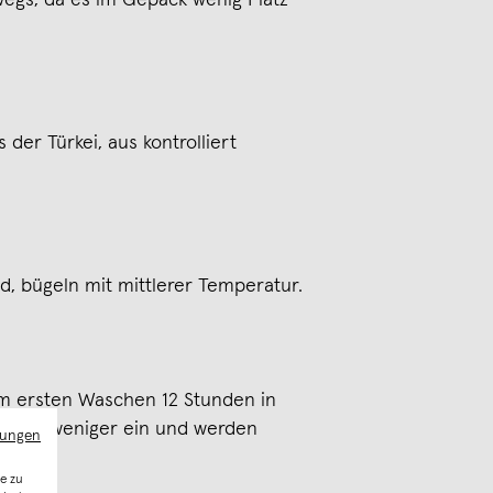
erwegs, da es im Gepäck wenig Platz
der Türkei, aus kontrolliert
, bügeln mit mittlerer Temperatur.
m ersten Waschen 12 Stunden in
fen sie weniger ein und werden
mungen
e zu