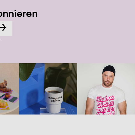
onnieren
→
-