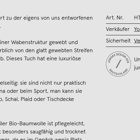
Art. Nr.
HT
t zu der eigens von uns entworfenen
.
Verkäufer
Yo
Sicherheit
Ve
n einer Wabenstruktur gewebt und
rblich von den glatt gewebten Streifen
b. Dieses Tuch hat eine luxuriöse
Un
ju
seitig: sie sind nicht nur praktisch
una oder beim Sport, man kann sie
, Schal, Plaid oder Tischdecke
r Bio-Baumwolle ist pflegeleicht,
t besonders saugfähig und trocknet