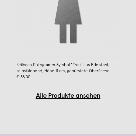
Keilbach Piktogramm Symbol "Frau" aus Edelstahl,
selbstklebend, Höhe 11 cm, gebürstete Oberfläche,
Materialstärke 2 mm
€ 33,00
Alle Produkte ansehen